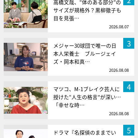
高橋文哉、“体のある部分”の
サイズが規格外？黒柳徹子も
目を見張…
2026.08.07
3
メジャー30球団で唯一の日
本人栄養士 ブルージェイ
ズ・岡本和真…
2026.08.08
4
マツコ、M-1ブレイク芸人に
授けた“人生の格言”が深い…
「幸せな時…
2026.08.08
5
ドラマ『名探偵のままでい