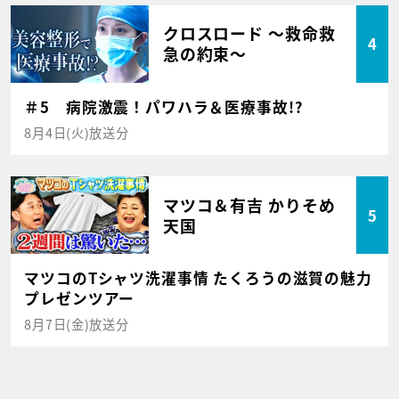
クロスロード ～救命救
4
急の約束～
＃5 病院激震！パワハラ＆医療事故!?
8月4日(火)放送分
マツコ＆有吉 かりそめ
5
天国
マツコのTシャツ洗濯事情 たくろうの滋賀の魅力
プレゼンツアー
8月7日(金)放送分