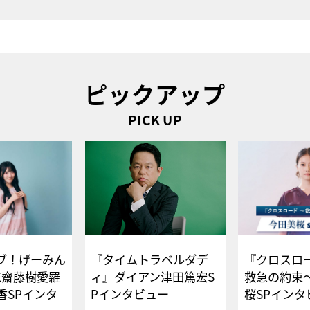
ピックアップ
PICK UP
ブ！げーみん
『タイムトラベルダデ
『クロスロー
E齋藤樹愛羅
ィ』ダイアン津田篤宏S
救急の約束
香SPインタ
Pインタビュー
桜SPイ