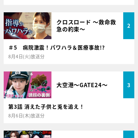
クロスロード ～救命救
2
急の約束～
＃5 病院激震！パワハラ＆医療事故!?
8月4日(火)放送分
大空港～GATE24～
3
第3話 消えた子供と兎を追え！
8月6日(木)放送分