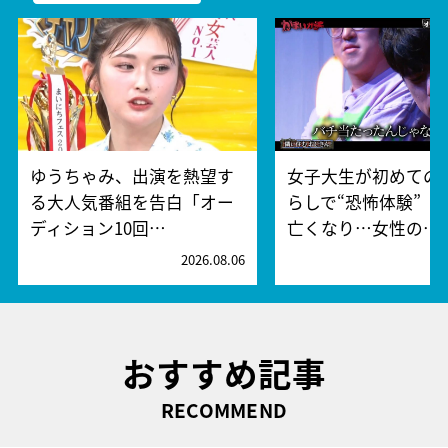
ゆうちゃみ、出演を熱望す
女子大生が初めての
る大人気番組を告白「オー
らしで“恐怖体験” 
ディション10回…
亡くなり…女性の…
2026.08.06
2
おすすめ記事
RECOMMEND