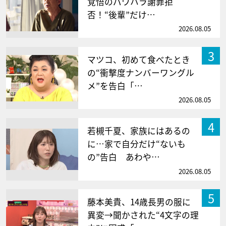
覚悟のパワハラ謝罪拒
否！“後輩”だけ…
2026.08.05
3
マツコ、初めて食べたとき
の“衝撃度ナンバーワングル
メ”を告白「…
2026.08.05
4
若槻千夏、家族にはあるの
に…家で自分だけ“ないも
の”告白 あわや…
2026.08.05
5
藤本美貴、14歳長男の服に
異変→聞かされた“4文字の理