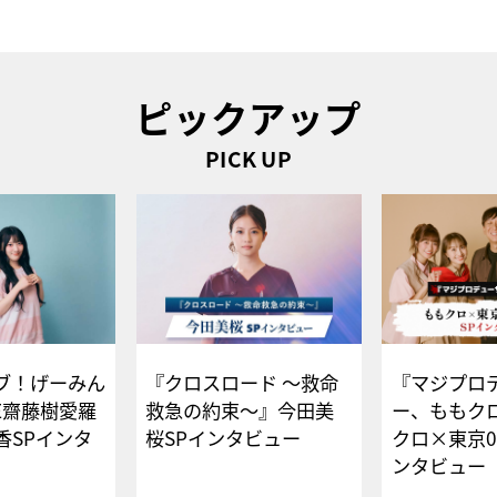
ピックアップ
PICK UP
ブ！げーみん
『クロスロード ～救命
『マジプロ
E齋藤樹愛羅
救急の約束～』今田美
ー、ももク
香SPインタ
桜SPインタビュー
クロ×東京0
ンタビュー