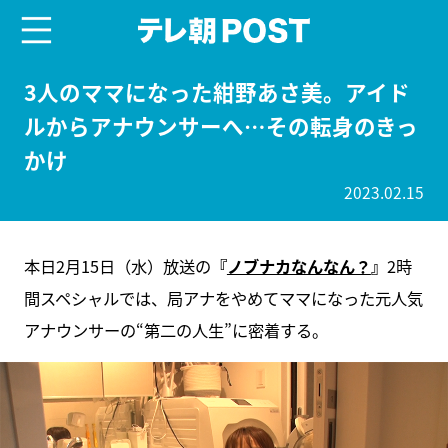
menu
テレ朝POST
3人のママになった紺野あさ美。アイド
ルからアナウンサーへ…その転身のきっ
かけ
2023.02.15
本日2月15日（水）放送の
『
ノブナカなんなん？
』
2時
間スペシャルでは、局アナをやめてママになった元人気
アナウンサーの“第二の人生”に密着する。