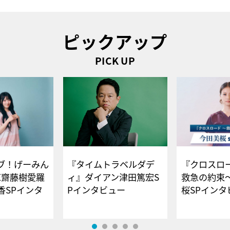
ピックアップ
PICK UP
ブ！げーみん
『タイムトラベルダデ
『クロスロー
E齋藤樹愛羅
ィ』ダイアン津田篤宏S
救急の約束
香SPインタ
Pインタビュー
桜SPイ