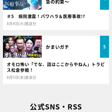
急の約束～
＃5 病院激震！パワハラ＆医療事故!?
8月4日(火)放送分
かまいガチ
5
オモロ怖い「でな、話はここからやねん」トラビ
ス松倉参戦！
8月5日(水)放送分
公式SNS・RSS