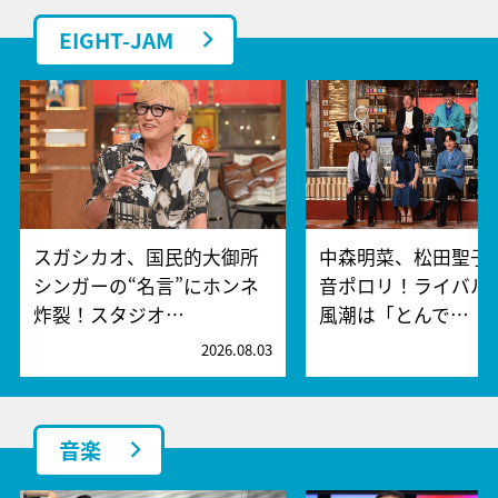
EIGHT-JAM
スガシカオ、国民的大御所
中森明菜、松田聖子
シンガーの“名言”にホンネ
音ポロリ！ライバル
炸裂！スタジオ…
風潮は「とんで…
2026.08.03
2
音楽