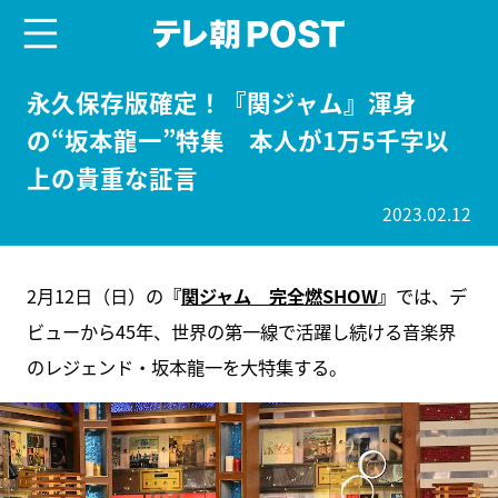
menu
テレ朝POST
永久保存版確定！『関ジャム』渾身
の“坂本龍一”特集 本人が1万5千字以
上の貴重な証言
2023.02.12
2月12日（日）の
『
関ジャム 完全燃SHOW
』
では、デ
ビューから45年、世界の第一線で活躍し続ける音楽界
のレジェンド・坂本龍一を大特集する。