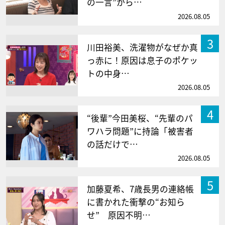
の一言”から…
2026.08.05
3
川田裕美、洗濯物がなぜか真
っ赤に！原因は息子のポケッ
トの中身…
2026.08.05
4
“後輩”今田美桜、“先輩のパ
ワハラ問題”に持論「被害者
の話だけで…
2026.08.05
5
加藤夏希、7歳長男の連絡帳
に書かれた衝撃の“お知ら
せ” 原因不明…