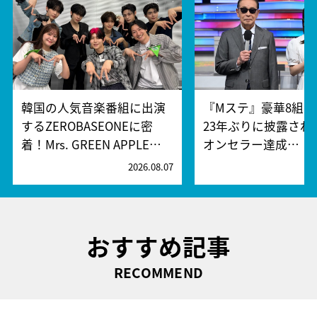
韓国の人気音楽番組に出演
『Mステ』豪華8組
するZEROBASEONEに密
23年ぶりに披露され
着！Mrs. GREEN APPLE…
オンセラー達成…
2026.08.07
2
おすすめ記事
RECOMMEND