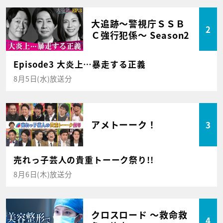
大追跡～警視庁ＳＳＢ
2
Ｃ強行犯係～ Season2
Episode3 大炎上…暴走する正義
8月5日(水)放送分
アメトーーク！
3
売れっ子芸人の貴重トーーク祭り!!
8月6日(木)放送分
クロスロード ～救命救
4