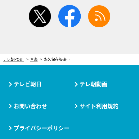
twitter
facebook
rss
テレ朝POST
音楽
永久保存版確定！『関ジャム』渾身の“坂本龍一”特集 本人が1万5千字以上の貴重な証言
テレビ朝日
テレ朝動画
お問い合わせ
サイト利用規約
プライバシーポリシー