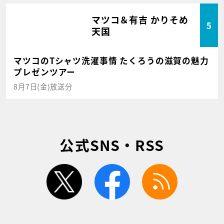
マツコ＆有吉 かりそめ
5
天国
マツコのTシャツ洗濯事情 たくろうの滋賀の魅力
プレゼンツアー
8月7日(金)放送分
公式SNS・RSS
twitter
facebook
rss