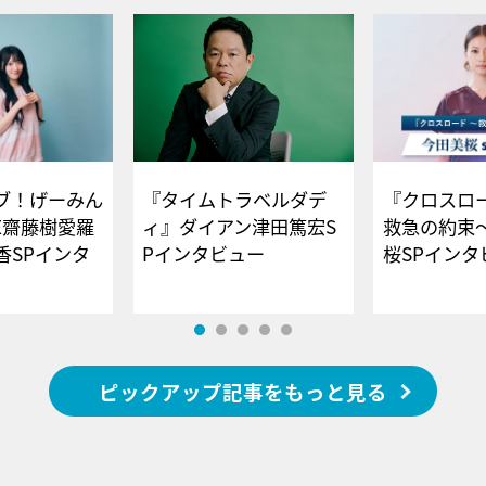
ブ！げーみん
『タイムトラベルダデ
『クロスロー
E齋藤樹愛羅
ィ』ダイアン津田篤宏S
救急の約束
香SPインタ
Pインタビュー
桜SPイ
ピックアップ記事をもっと見る