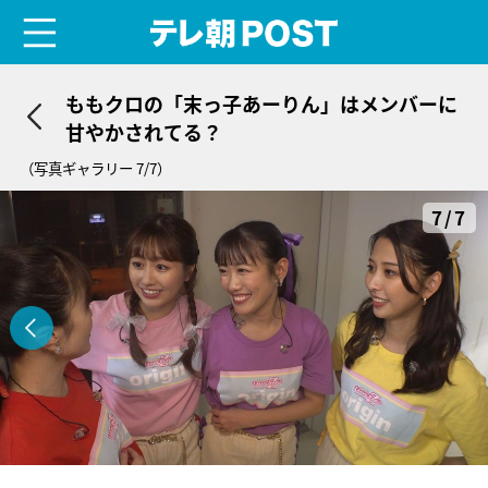
menu
テレ朝POST
ももクロの「末っ子あーりん」はメンバーに
甘やかされてる？
（写真ギャラリー 7/7）
7/7