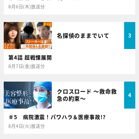
8月6日(木)放送分
名探偵のままでいて
3
第4話 超戦慄展開
8月7日(金)放送分
クロスロード ～救命救
4
急の約束～
＃5 病院激震！パワハラ＆医療事故!?
8月4日(火)放送分