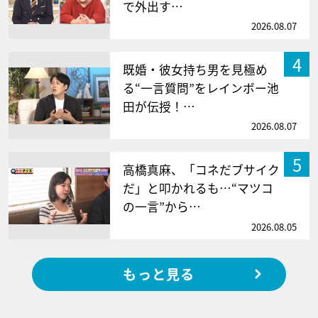
で外出す…
2026.08.07
4
既婚・彼女持ち男を見極め
る“一言質問”をレインボー池
田が伝授！…
2026.08.07
5
高橋真麻、「コネだブサイク
だ」と叩かれるも…“マツコ
の一言”から…
2026.08.05
もっと見る