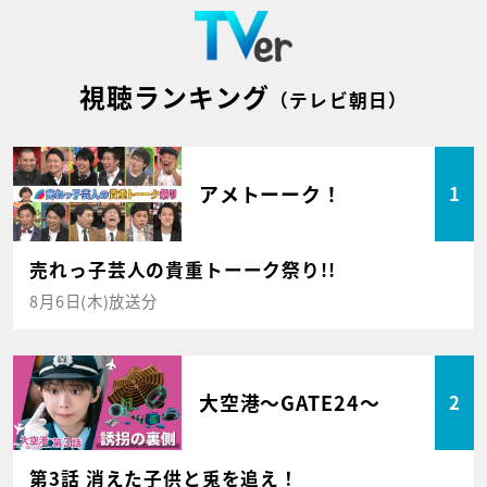
視聴ランキング
（テレビ朝日）
アメトーーク！
1
売れっ子芸人の貴重トーーク祭り!!
8月6日(木)放送分
大空港～GATE24～
2
第3話 消えた子供と兎を追え！