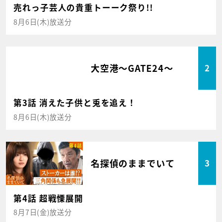
売れっ子芸人の貴重トーーク祭り!!
8月6日(木)放送分
大空港～GATE24～
2
第3話 消えた子供と兎を追え！
8月6日(木)放送分
名探偵のままでいて
3
第4話 超戦慄展開
8月7日(金)放送分