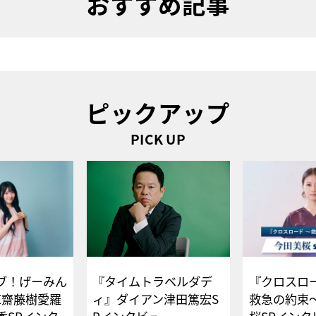
おすすめ記事
ピックアップ
PICK UP
ブ！げーみん
『タイムトラベルダデ
『クロスロー
E齋藤樹愛羅
ィ』ダイアン津田篤宏S
救急の約束