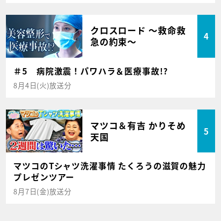
クロスロード ～救命救
4
急の約束～
＃5 病院激震！パワハラ＆医療事故!?
8月4日(火)放送分
マツコ＆有吉 かりそめ
5
天国
マツコのTシャツ洗濯事情 たくろうの滋賀の魅力
プレゼンツアー
8月7日(金)放送分