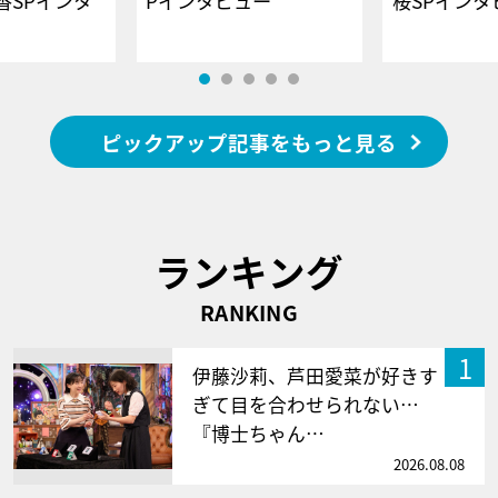
香SPインタ
Pインタビュー
桜SPイ
ピックアップ記事をもっと見る
ランキング
RANKING
1
伊藤沙莉、芦田愛菜が好きす
ぎて目を合わせられない…
『博士ちゃん…
2026.08.08