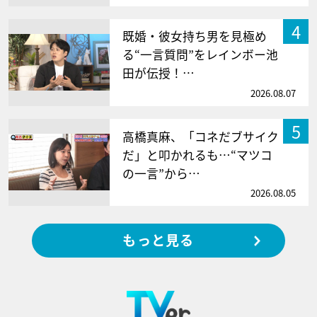
4
既婚・彼女持ち男を見極め
る“一言質問”をレインボー池
田が伝授！…
2026.08.07
5
高橋真麻、「コネだブサイク
だ」と叩かれるも…“マツコ
の一言”から…
2026.08.05
もっと見る