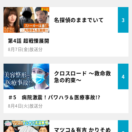
名探偵のままでいて
3
第4話 超戦慄展開
8月7日(金)放送分
クロスロード ～救命救
4
急の約束～
＃5 病院激震！パワハラ＆医療事故!?
8月4日(火)放送分
マツコ＆有吉 かりそめ