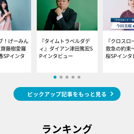
ブ！げーみん
『タイムトラベルダデ
『クロスロー
E齋藤樹愛羅
ィ』ダイアン津田篤宏S
救急の約束
香SPインタ
Pインタビュー
桜SPイ
ピックアップ記事をもっと見る
ランキング