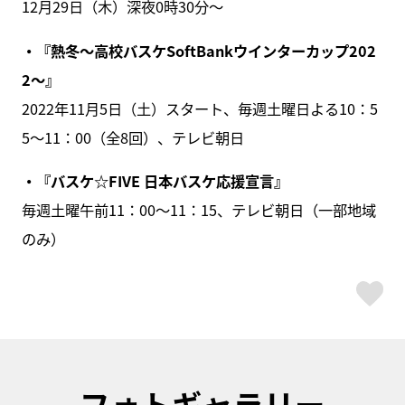
12月29日（木）深夜0時30分～
・『熱冬～高校バスケSoftBankウインターカップ202
2～』
2022年11月5日（土）スタート、毎週土曜日よる10：5
5～11：00（全8回）、テレビ朝日
・『バスケ☆FIVE 日本バスケ応援宣言』
毎週土曜午前11：00～11：15、テレビ朝日（一部地域
のみ）
ス
フォトギャラリー