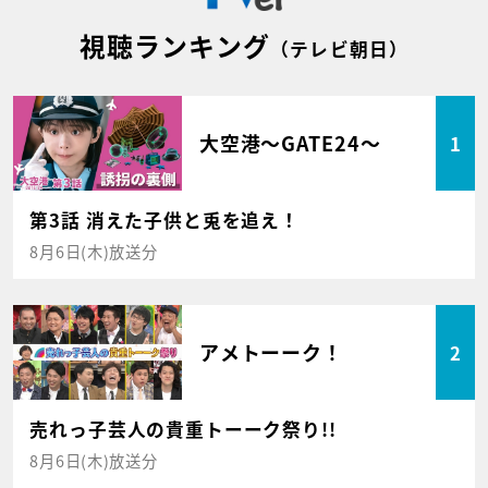
視聴ランキング
（テレビ朝日）
大空港～GATE24～
1
第3話 消えた子供と兎を追え！
8月6日(木)放送分
アメトーーク！
2
売れっ子芸人の貴重トーーク祭り!!
8月6日(木)放送分