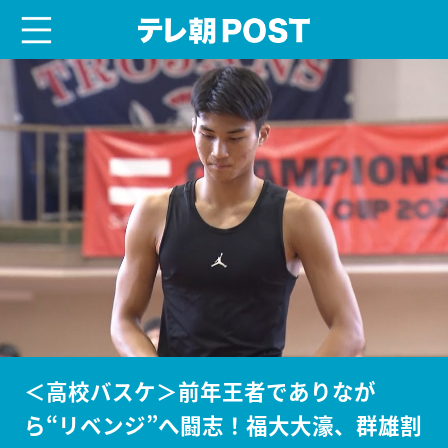
menu
テレ朝POST
＜高校バスケ＞前年王者でありなが
ら“リベンジ”へ闘志！福大大濠、群雄割