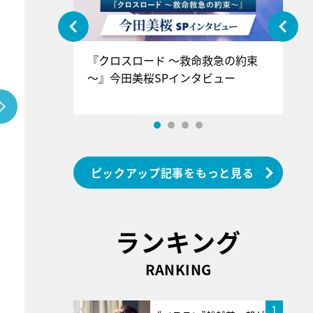
ぐ』＝LOV
『クロスロード ～救命救急の約束
『
香SPインタ
～』今田美桜SPインタビュー
ロ
ン
ピックアップ記事をもっと見る
ランキング
RANKING
1