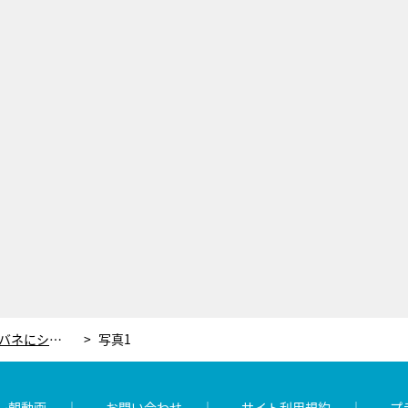
篠山輝信、“2世タレント”の葛藤をバネにシナリオ作家で才能発揮！最高賞受賞も
写真1
レ朝動画
お問い合わせ
サイト利用規約
プ