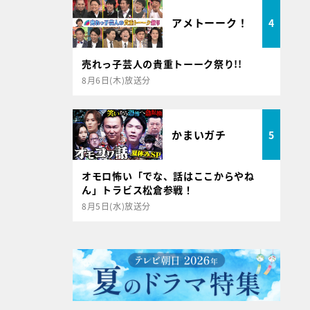
アメトーーク！
4
売れっ子芸人の貴重トーーク祭り!!
8月6日(木)放送分
かまいガチ
5
オモロ怖い「でな、話はここからやね
ん」トラビス松倉参戦！
8月5日(水)放送分