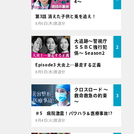
4～
第3話 消えた子供と兎を追え！
8月6日(木)放送分
大追跡～警視庁
ＳＳＢＣ強行犯
2
係～ Season2
Episode3 大炎上…暴走する正義
8月5日(水)放送分
クロスロード ～
救命救急の約束
3
～
＃5 病院激震！パワハラ＆医療事故!?
8月4日(火)放送分