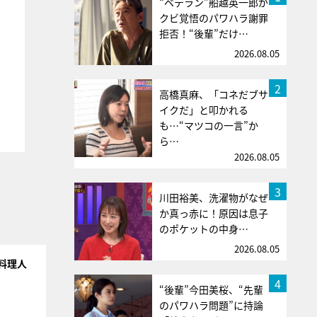
“ベテラン”船越英一郎が
クビ覚悟のパワハラ謝罪
拒否！“後輩”だけ…
2026.08.05
2
高橋真麻、「コネだブサ
イクだ」と叩かれる
も…“マツコの一言”か
ら…
2026.08.05
3
川田裕美、洗濯物がなぜ
か真っ赤に！原因は息子
のポケットの中身…
2026.08.05
料理人
4
“後輩”今田美桜、“先輩
のパワハラ問題”に持論