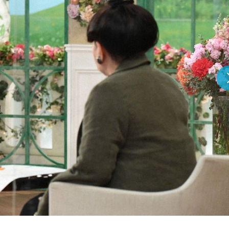
『アイ＝ラブ！げーみん
E齋藤樹愛羅＆佐々木舞
ビュー