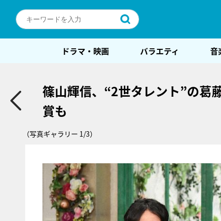
ドラマ・映画
バラエティ
音
篠山輝信、“2世タレント”の葛
賞も
（写真ギャラリー 1/3）