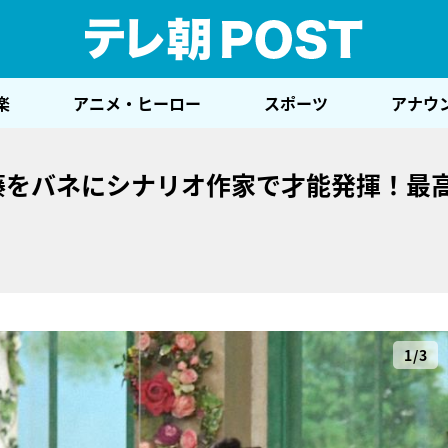
テレ
楽
アニメ・ヒーロー
スポーツ
アナウ
藤をバネにシナリオ作家で才能発揮！最
1/3