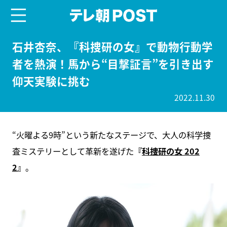
menu
テレ朝POST
石井杏奈、『科捜研の女』で動物行動学
者を熱演！馬から“目撃証言”を引き出す
仰天実験に挑む
2022.11.30
“火曜よる9時”という新たなステージで、大人の科学捜
査ミステリーとして革新を遂げた
『
科捜研の女 202
2
』
。