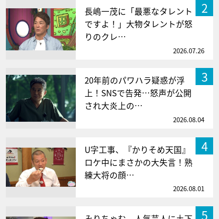
2
長嶋一茂に「最悪なタレント
ですよ！」大物タレントが怒
りのクレ…
2026.07.26
3
20年前のパワハラ疑惑が浮
上！SNSで告発…怒声が公開
され大炎上の…
2026.08.04
4
U字工事、『かりそめ天国』
ロケ中にまさかの大失言！熟
練大将の顔…
2026.08.01
5
みりちゃむ、人気芸人に土下