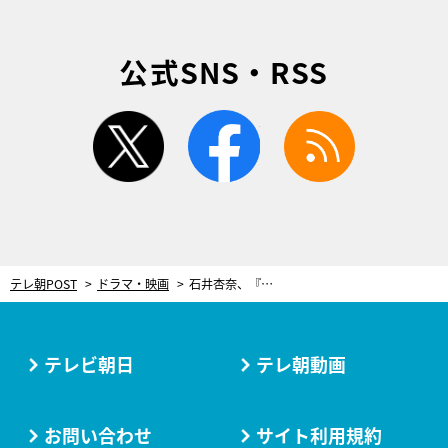
公式SNS・RSS
twitter
facebook
rss
テレ朝POST
ドラマ・映画
石井杏奈、『科捜研の女』で動物行動学者を熱演！馬から“目撃証言”を引き出す仰天実験に挑む
テレビ朝日
テレ朝動画
お問い合わせ
サイト利用規約