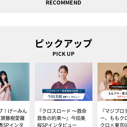
RECOMMEND
ピックアップ
PICK UP
ブ！げーみん
『クロスロード ～救命
『マジプロ
E齋藤樹愛羅
救急の約束～』今田美
ー、ももク
香SPインタ
桜SPインタビュー
クロ×東京0