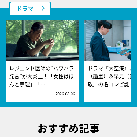
ドラマ
レジェンド医師の“パワハラ
ドラマ『大空港』、
発言”が大炎上！「女性はほ
（趣里）＆早見（眞
んと無理」「…
敦）の名コンビ誕…
2026.08.06
2
おすすめ記事