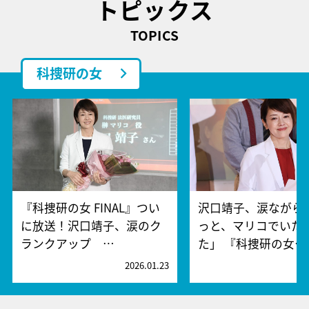
トピックス
TOPICS
科捜研の女
『科捜研の女 FINAL』つい
沢口靖子、涙ながら
に放送！沢口靖子、涙のク
っと、マリコでいた
ランクアップ …
た」 『科捜研の女…
2026.01.23
2