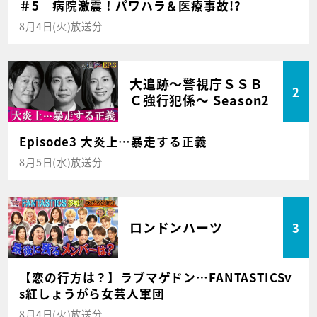
＃5 病院激震！パワハラ＆医療事故!?
8月4日(火)放送分
大追跡～警視庁ＳＳＢ
2
Ｃ強行犯係～ Season2
Episode3 大炎上…暴走する正義
8月5日(水)放送分
ロンドンハーツ
3
【恋の行方は？】ラブマゲドン…FANTASTICSv
s紅しょうがら女芸人軍団
8月4日(火)放送分