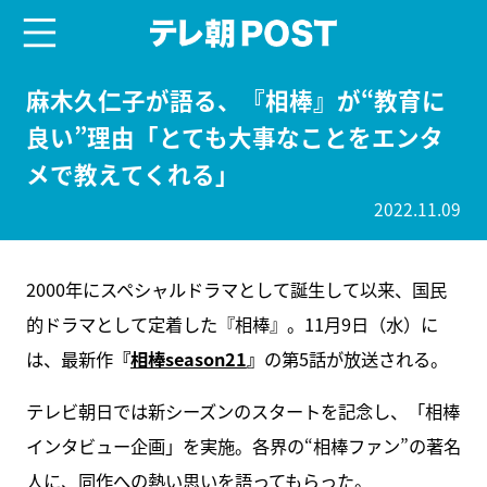
menu
テレ朝POST
麻木久仁子が語る、『相棒』が“教育に
良い”理由「とても大事なことをエンタ
メで教えてくれる」
2022.11.09
2000年にスペシャルドラマとして誕生して以来、国民
的ドラマとして定着した『相棒』。11月9日（水）に
は、最新作
『
相棒season21
』
の第5話が放送される。
テレビ朝日では新シーズンのスタートを記念し、「相棒
インタビュー企画」を実施。各界の“相棒ファン”の著名
人に、同作への熱い思いを語ってもらった。