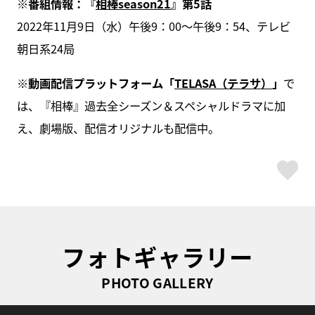
※番組情報：『
相棒season21
』第5話
2022年11月9日（水）午後9：00～午後9：54、テレビ
朝日系24局
※動画配信プラットフォーム「
TELASA（テラサ）
」
で
は、『相棒』過去全シーズン＆スペシャルドラマに加
え、劇場版、配信オリジナルも配信中。
ス
フォトギャラリー
PHOTO GALLERY