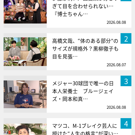
ぎて目を合わせられない…
『博士ちゃん…
2026.08.08
2
高橋文哉、“体のある部分”の
サイズが規格外？黒柳徹子も
目を見張…
2026.08.07
3
メジャー30球団で唯一の日
本人栄養士 ブルージェイ
ズ・岡本和真…
2026.08.08
4
マツコ、M-1ブレイク芸人に
授けた“人生の格言”が深い…