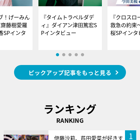
ブ！げーみん
『タイムトラベルダデ
『クロスロー
E齋藤樹愛羅
ィ』ダイアン津田篤宏S
救急の約束
香SPインタ
Pインタビュー
桜SPイ
ピックアップ記事をもっと見る
ランキング
RANKING
1
伊藤沙莉、芦田愛菜が好きす