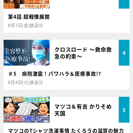
第4話 超戦慄展開
8月7日(金)放送分
クロスロード ～救命救
4
急の約束～
＃5 病院激震！パワハラ＆医療事故!?
8月4日(火)放送分
マツコ＆有吉 かりそめ
5
天国
マツコのTシャツ洗濯事情 たくろうの滋賀の魅力