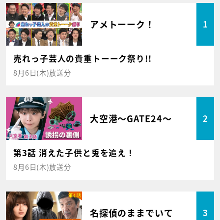
アメトーーク！
1
売れっ子芸人の貴重トーーク祭り!!
8月6日(木)放送分
大空港～GATE24～
2
第3話 消えた子供と兎を追え！
8月6日(木)放送分
名探偵のままでいて
3