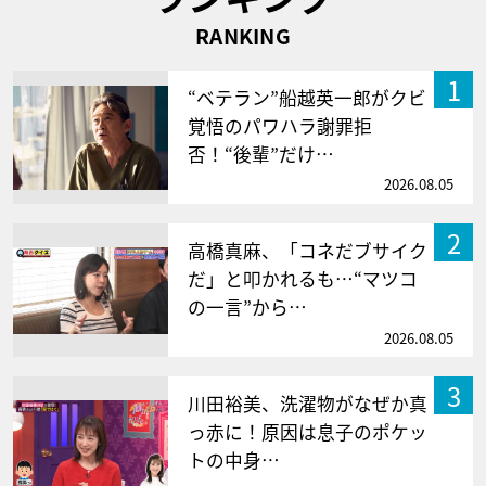
RANKING
1
“ベテラン”船越英一郎がクビ
覚悟のパワハラ謝罪拒
否！“後輩”だけ…
2026.08.05
2
高橋真麻、「コネだブサイク
だ」と叩かれるも…“マツコ
の一言”から…
2026.08.05
3
川田裕美、洗濯物がなぜか真
っ赤に！原因は息子のポケッ
トの中身…