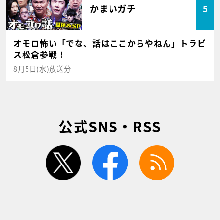
かまいガチ
5
オモロ怖い「でな、話はここからやねん」トラビ
ス松倉参戦！
8月5日(水)放送分
公式SNS・RSS
twitter
facebook
rss