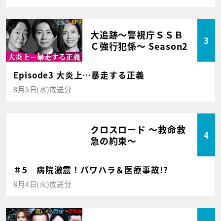
大追跡～警視庁ＳＳＢ
3
Ｃ強行犯係～ Season2
Episode3 大炎上…暴走する正義
8月5日(水)放送分
クロスロード ～救命救
4
急の約束～
＃5 病院激震！パワハラ＆医療事故!?
8月4日(火)放送分