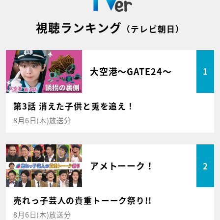
視聴ランキング
（テレビ朝日）
大空港～GATE24～
1
第3話 消えた子供と兎を追え！
8月6日(木)放送分
アメトーーク！
2
売れっ子芸人の貴重トーーク祭り!!
8月6日(木)放送分