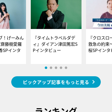
ブ！げーみん
『タイムトラベルダデ
『クロスロー
E齋藤樹愛羅
ィ』ダイアン津田篤宏S
救急の約束
香SPインタ
Pインタビュー
桜SPイ
ピックアップ記事をもっと見る
ランキング