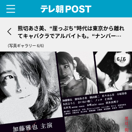
menu
テレ朝POST
熊切あさ美、“崖っぷち”時代は東京から離れ
てキャバクラでアルバイトも。“ナンバー
1”も経験「小さなお店だったんです」
（写真ギャラリー 6/6）
6/6