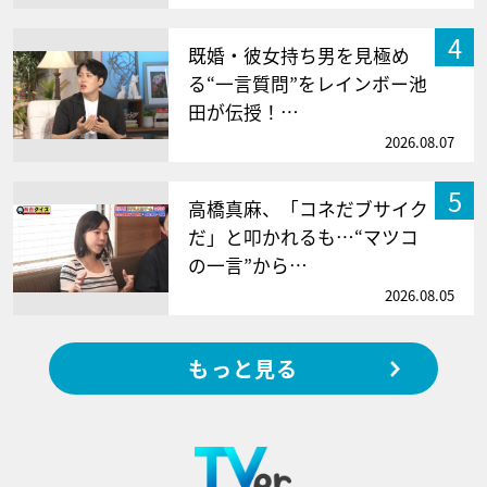
4
既婚・彼女持ち男を見極め
る“一言質問”をレインボー池
田が伝授！…
2026.08.07
5
高橋真麻、「コネだブサイク
だ」と叩かれるも…“マツコ
の一言”から…
2026.08.05
もっと見る