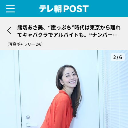
menu
テレ朝POST
熊切あさ美、“崖っぷち”時代は東京から離れ
てキャバクラでアルバイトも。“ナンバー
1”も経験「小さなお店だったんです」
（写真ギャラリー 2/6）
2/6