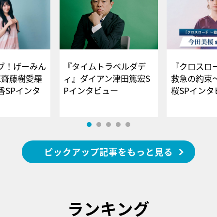
ブ！げーみん
『タイムトラベルダデ
『クロスロー
E齋藤樹愛羅
ィ』ダイアン津田篤宏S
救急の約束
香SPインタ
Pインタビュー
桜SPイ
ピックアップ記事をもっと見る
ランキング