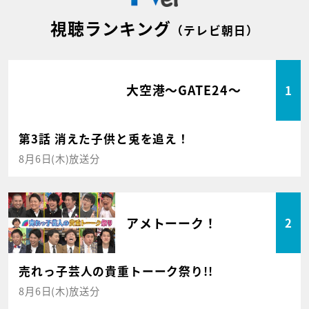
視聴ランキング
（テレビ朝日）
大空港～GATE24～
1
第3話 消えた子供と兎を追え！
8月6日(木)放送分
アメトーーク！
2
売れっ子芸人の貴重トーーク祭り!!
8月6日(木)放送分