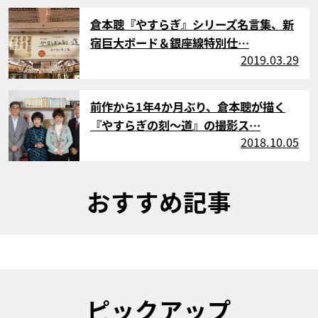
サムネイル
倉本聰『やすらぎ』シリーズ名言集、新
宿巨大ボード＆銀座線特別仕…
2019.03.29
サムネイル
前作から1年4か月ぶり、倉本聰が描く
『やすらぎの刻～道』の撮影ス…
2018.10.05
おすすめ記事
ピックアップ