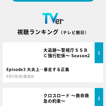
視聴ランキング
（テレビ朝日）
大追跡～警視庁ＳＳＢ
1
Ｃ強行犯係～ Season2
Episode3 大炎上…暴走する正義
8月5日(水)放送分
クロスロード ～救命救
2
急の約束～