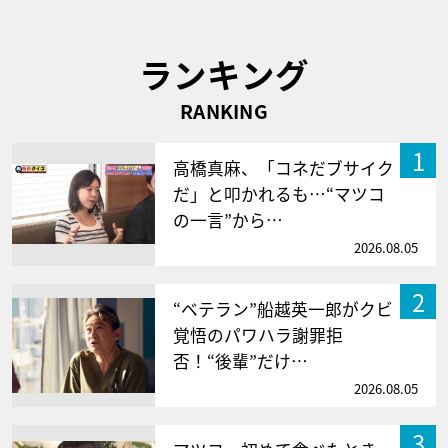
ランキング
RANKING
1
高橋真麻、「コネだブサイク
だ」と叩かれるも…“マツコ
の一言”から…
2026.08.05
2
“ベテラン”船越英一郎がクビ
覚悟のパワハラ謝罪拒
否！“後輩”だけ…
2026.08.05
3