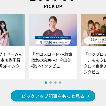
PICK UP
ブ！げーみん
『クロスロード ～救命
『マジプロ
E齋藤樹愛羅
救急の約束～』今田美
ー、ももク
香SPインタ
桜SPインタビュー
クロ×東京0
ンタビュー
ピックアップ記事をもっと見る