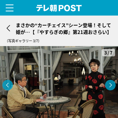
menu
テレ朝POST
まさかの“カーチェイス”シーン登場！そして
姫が…【『やすらぎの郷』第21週おさらい】
（写真ギャラリー 3/7）
3/7