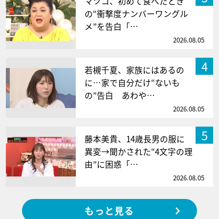
マツコ、初めて食べたとき
の“衝撃度ナンバーワングル
メ”を告白「…
2026.08.05
4
若槻千夏、家族にはあるの
に…家で自分だけ“ないも
の”告白 あわや…
2026.08.05
5
藤本美貴、14歳長男の服に
異変→聞かされた“4文字の理
由”に困惑「…
2026.08.05
もっと見る