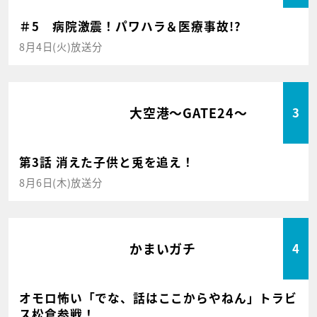
＃5 病院激震！パワハラ＆医療事故!?
8月4日(火)放送分
大空港～GATE24～
3
第3話 消えた子供と兎を追え！
8月6日(木)放送分
かまいガチ
4
オモロ怖い「でな、話はここからやねん」トラビ
ス松倉参戦！