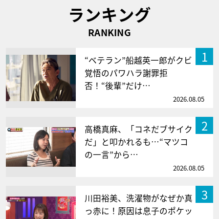
ランキング
RANKING
1
“ベテラン”船越英一郎がクビ
覚悟のパワハラ謝罪拒
否！“後輩”だけ…
2026.08.05
2
高橋真麻、「コネだブサイク
だ」と叩かれるも…“マツコ
の一言”から…
2026.08.05
3
川田裕美、洗濯物がなぜか真
っ赤に！原因は息子のポケッ