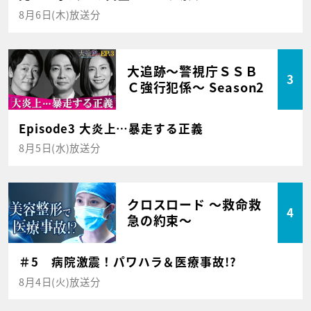
8月6日(木)放送分
大追跡～警視庁ＳＳＢ
3
Ｃ強行犯係～ Season2
Episode3 大炎上…暴走する正義
8月5日(水)放送分
クロスロード ～救命救
4
急の約束～
＃5 病院激震！パワハラ＆医療事故!?
8月4日(火)放送分