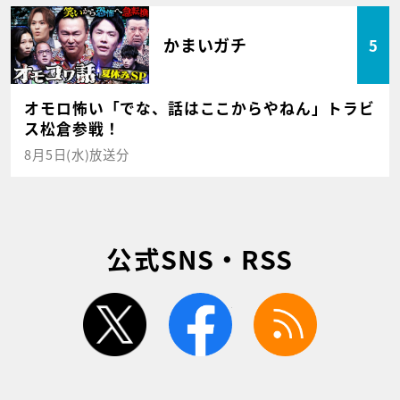
かまいガチ
5
オモロ怖い「でな、話はここからやねん」トラビ
ス松倉参戦！
8月5日(水)放送分
公式SNS・RSS
twitter
facebook
rss