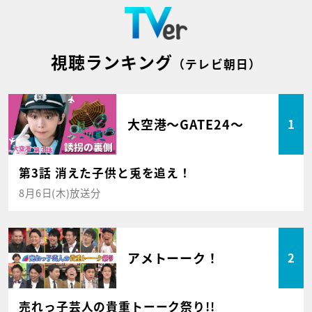
視聴ランキング
（テレビ朝日）
大空港～GATE24～
1
第3話 消えた子供と兎を追え！
8月6日(木)放送分
アメトーーク！
2
売れっ子芸人の貴重トーーク祭り!!