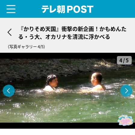
menu
テレ朝POST
『かりそめ天国』衝撃の新企画！かもめんた
る・う大、オカリナを清流に浮かべる
（写真ギャラリー 4/5）
4/5