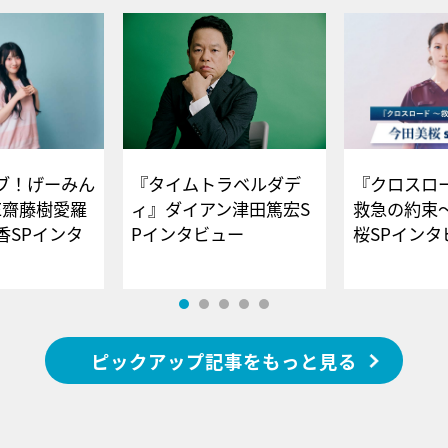
ブ！げーみん
『タイムトラベルダデ
『クロスロー
E齋藤樹愛羅
ィ』ダイアン津田篤宏S
救急の約束
香SPインタ
Pインタビュー
桜SPイ
ピックアップ記事をもっと見る