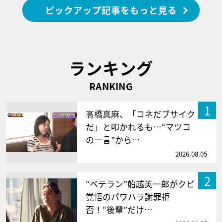
ピックアップ記事をもっと見る
ランキング
RANKING
1
高橋真麻、「コネだブサイク
だ」と叩かれるも…“マツコ
の一言”から…
2026.08.05
2
“ベテラン”船越英一郎がクビ
覚悟のパワハラ謝罪拒
否！“後輩”だけ…