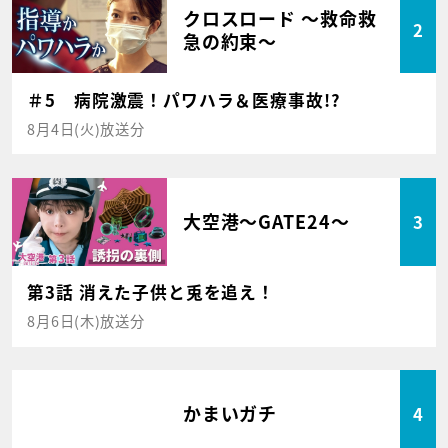
クロスロード ～救命救
2
急の約束～
＃5 病院激震！パワハラ＆医療事故!?
8月4日(火)放送分
大空港～GATE24～
3
第3話 消えた子供と兎を追え！
8月6日(木)放送分
かまいガチ
4