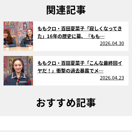
関連記事
サムネイル
ももクロ・百田夏菜子「寂しくなってき
た」16年の歴史に幕、『もも…
2026.04.30
サムネイル
ももクロ・百田夏菜子「こんな最終回イ
ヤだ！」衝撃の過去暴露でメ…
2026.04.23
おすすめ記事