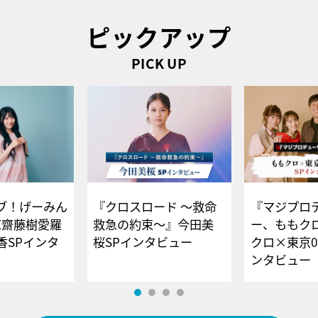
ピックアップ
PICK UP
ブ！げーみん
『クロスロード ～救命
『マジプロ
E齋藤樹愛羅
救急の約束～』今田美
ー、ももク
香SPインタ
桜SPインタビュー
クロ×東京0
ンタビュー