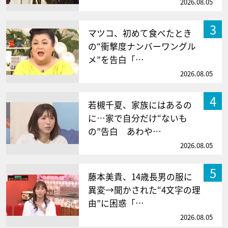
2026.08.05
3
マツコ、初めて食べたとき
の“衝撃度ナンバーワングル
メ”を告白「…
2026.08.05
4
若槻千夏、家族にはあるの
に…家で自分だけ“ないも
の”告白 あわや…
2026.08.05
5
藤本美貴、14歳長男の服に
異変→聞かされた“4文字の理
由”に困惑「…
2026.08.05