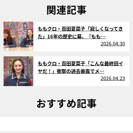
関連記事
サムネイル
ももクロ・百田夏菜子「寂しくなってき
た」16年の歴史に幕、『もも…
2026.04.30
サムネイル
ももクロ・百田夏菜子「こんな最終回イ
ヤだ！」衝撃の過去暴露でメ…
2026.04.23
おすすめ記事