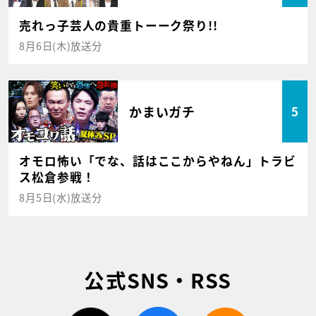
売れっ子芸人の貴重トーーク祭り!!
8月6日(木)放送分
かまいガチ
5
オモロ怖い「でな、話はここからやねん」トラビ
ス松倉参戦！
8月5日(水)放送分
公式SNS・RSS
twitter
facebook
rss