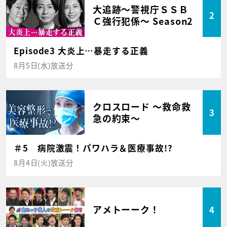
大追跡～警視庁ＳＳＢ
2
Ｃ強行犯係～ Season2
Episode3 大炎上…暴走する正義
8月5日(水)放送分
クロスロード ～救命救
3
急の約束～
＃5 病院激震！パワハラ＆医療事故!?
8月4日(火)放送分
アメトーーク！
4