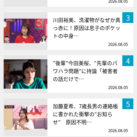
2026.08.05
3
川田裕美、洗濯物がなぜか真
っ赤に！原因は息子のポケッ
トの中身…
2026.08.05
4
“後輩”今田美桜、“先輩のパ
ワハラ問題”に持論「被害者
の話だけで…
2026.08.05
5
加藤夏希、7歳長男の連絡帳
に書かれた衝撃の“お知ら
せ” 原因不明…
2026.08.05