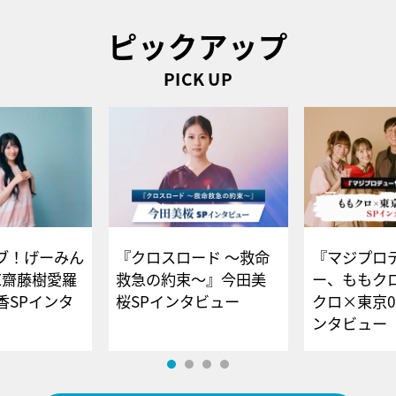
ピックアップ
PICK UP
ブ！げーみん
『クロスロード ～救命
『マジプロ
E齋藤樹愛羅
救急の約束～』今田美
ー、ももク
香SPインタ
桜SPインタビュー
クロ×東京0
ンタビュー