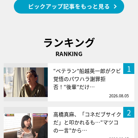
ピックアップ記事をもっと見る
ランキング
RANKING
1
“ベテラン”船越英一郎がクビ
覚悟のパワハラ謝罪拒
否！“後輩”だけ…
2026.08.05
2
高橋真麻、「コネだブサイク
だ」と叩かれるも…“マツコ
の一言”から…