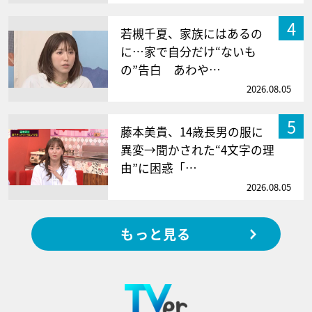
4
若槻千夏、家族にはあるの
に…家で自分だけ“ないも
の”告白 あわや…
2026.08.05
5
藤本美貴、14歳長男の服に
異変→聞かされた“4文字の理
由”に困惑「…
2026.08.05
もっと見る