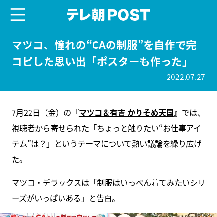
menu
テレ朝POST
マツコ、憧れの“CAの制服”を自作で完
コピした思い出「ポスターも作った」
2022.07.27
7月22日（金）の
『
マツコ＆有吉 かりそめ天国
』
では、
視聴者から寄せられた「ちょっと触りたい“お仕事アイ
テム”は？」というテーマについて熱い議論を繰り広げ
た。
マツコ・デラックスは「制服はいっぺん着てみたいシリ
ーズがいっぱいある」と告白。