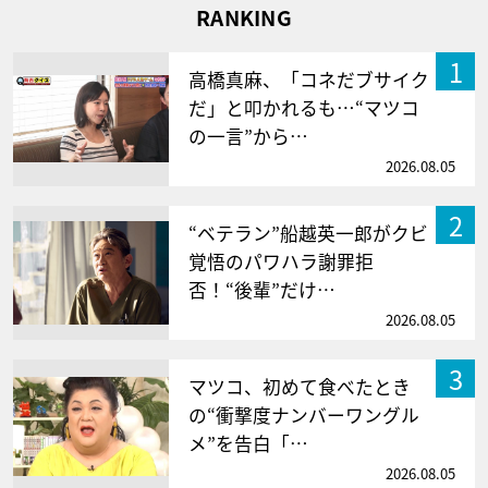
RANKING
1
高橋真麻、「コネだブサイク
だ」と叩かれるも…“マツコ
の一言”から…
2026.08.05
2
“ベテラン”船越英一郎がクビ
覚悟のパワハラ謝罪拒
否！“後輩”だけ…
2026.08.05
3
マツコ、初めて食べたとき
の“衝撃度ナンバーワングル
メ”を告白「…
2026.08.05