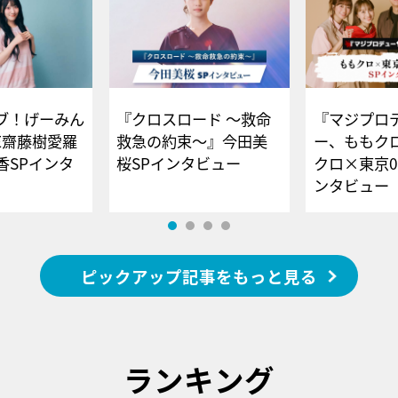
ブ！げーみん
『クロスロード ～救命
『マジプロ
E齋藤樹愛羅
救急の約束～』今田美
ー、ももク
香SPインタ
桜SPインタビュー
クロ×東京0
ンタビュー
ピックアップ記事をもっと見る
ランキング