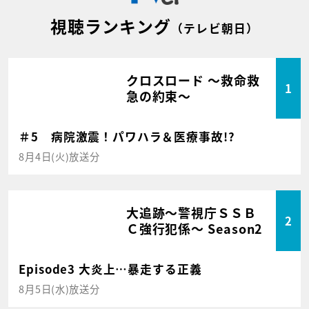
視聴ランキング
（テレビ朝日）
クロスロード ～救命救
1
急の約束～
＃5 病院激震！パワハラ＆医療事故!?
8月4日(火)放送分
大追跡～警視庁ＳＳＢ
2
Ｃ強行犯係～ Season2
Episode3 大炎上…暴走する正義
8月5日(水)放送分