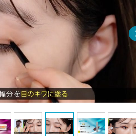
『アイ＝ラブ！げーみん
E齋藤樹愛羅＆佐々木舞
ビュー