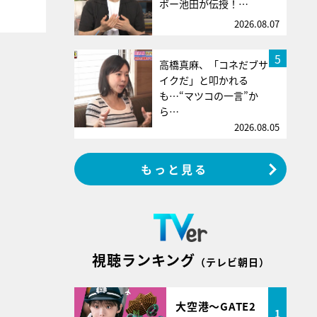
ボー池田が伝授！…
2026.08.07
5
高橋真麻、「コネだブサ
イクだ」と叩かれる
も…“マツコの一言”か
ら…
2026.08.05
もっと見る
視聴ランキング
（テレビ朝日）
大空港～GATE2
1