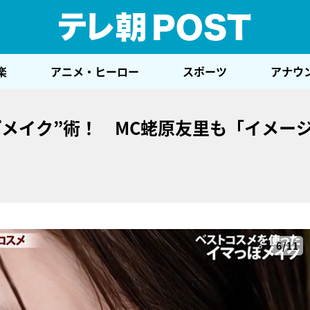
テレ
楽
アニメ・ヒーロー
スポーツ
アナウ
メイク”術！ MC蛯原友里も「イメー
6/11