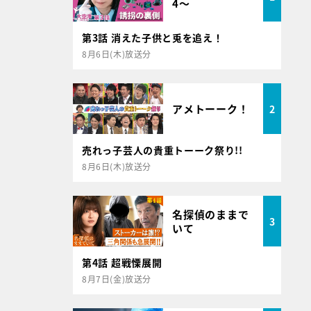
4～
第3話 消えた子供と兎を追え！
8月6日(木)放送分
アメトーーク！
2
売れっ子芸人の貴重トーーク祭り!!
8月6日(木)放送分
名探偵のままで
3
いて
第4話 超戦慄展開
8月7日(金)放送分