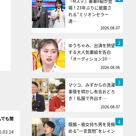
『Mステ』豪華8組が登
場！23年ぶりに披露さ
れる“ミリオンセラー
達…
2026.08.07
2
ゆうちゃみ、出演を熱望
する大人気番組を告白
「オーディション10…
2026.08.06
3
マツコ、みずからの洗濯
事情を明かし有吉おどろ
き！私服で外出す…
2026.08.07
私でも簡
4
既婚・彼女持ち男を見極
める“一言質問”をレイン
6.03.14