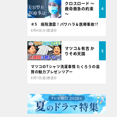
クロスロード ～
救命救急の約束
4
～
＃5 病院激震！パワハラ＆医療事故!?
8月4日(火)放送分
マツコ＆有吉 か
5
りそめ天国
マツコのTシャツ洗濯事情 たくろうの滋
賀の魅力プレゼンツアー
8月7日(金)放送分