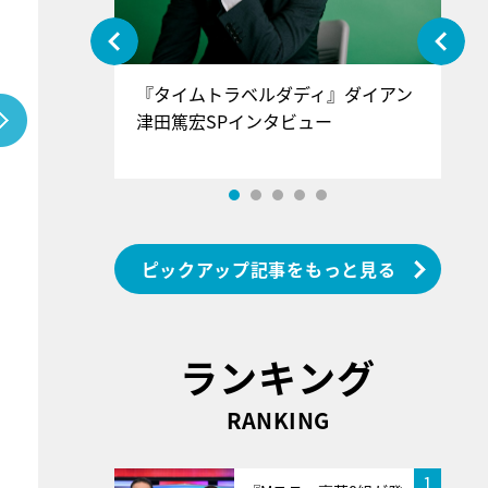
ぐ』＝LOV
『タイムトラベルダディ』ダイアン
『
香SPインタ
津田篤宏SPインタビュー
～
ピックアップ記事をもっと見る
ランキング
RANKING
1