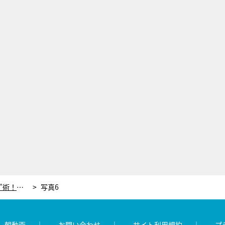
ベストコスメでつくる“イマっぽメイク”術！ MC蛯原友里も「イメージが変わる」と絶賛
写真6
レ朝動画
お問い合わせ
サイト利用規約
プ