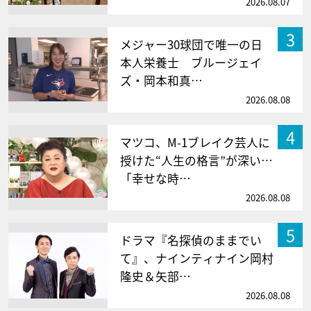
2026.08.07
3
メジャー30球団で唯一の日
本人栄養士 ブルージェイ
ズ・岡本和真…
2026.08.08
4
マツコ、M-1ブレイク芸人に
授けた“人生の格言”が深い…
「幸せな時…
2026.08.08
5
ドラマ『名探偵のままでい
て』、ナインティナイン岡村
隆史＆矢部…
2026.08.08