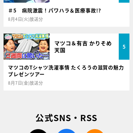
＃5 病院激震！パワハラ＆医療事故!?
8月4日(火)放送分
マツコ＆有吉 かりそめ
5
天国
マツコのTシャツ洗濯事情 たくろうの滋賀の魅力
プレゼンツアー
8月7日(金)放送分
公式SNS・RSS
twitter
facebook
rss