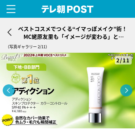
menu
テレ朝POST
ベストコスメでつくる“イマっぽメイク”術！
MC蛯原友里も「イメージが変わる」と絶
賛
（写真ギャラリー 2/11）
2/11