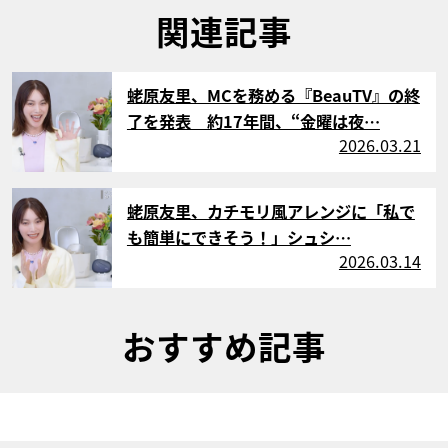
関連記事
サムネイル
蛯原友里、MCを務める『BeauTV』の終
了を発表 約17年間、“金曜は夜…
2026.03.21
サムネイル
蛯原友里、カチモリ風アレンジに「私で
も簡単にできそう！」シュシ…
2026.03.14
おすすめ記事