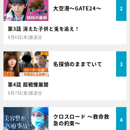
大空港～GATE24～
2
第3話 消えた子供と兎を追え！
8月6日(木)放送分
名探偵のままでいて
3
第4話 超戦慄展開
8月7日(金)放送分
クロスロード ～救命救
4
急の約束～