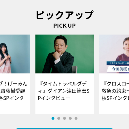
ピックアップ
PICK UP
ブ！げーみん
『タイムトラベルダデ
『クロスロー
E齋藤樹愛羅
ィ』ダイアン津田篤宏S
救急の約束
香SPインタ
Pインタビュー
桜SPイ