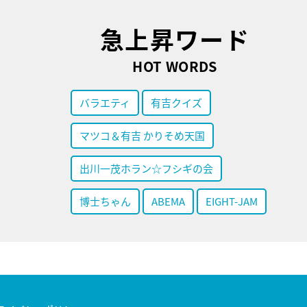
急上昇ワード
HOT WORDS
バラエティ
有吉クイズ
マツコ＆有吉 かりそめ天国
出川一茂ホラン☆フシギの会
博士ちゃん
ABEMA
EIGHT-JAM