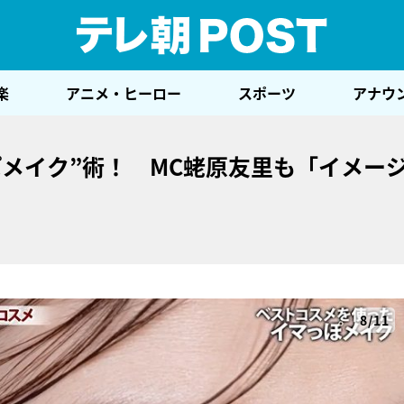
テレ
楽
アニメ・ヒーロー
スポーツ
アナウ
メイク”術！ MC蛯原友里も「イメー
8/11