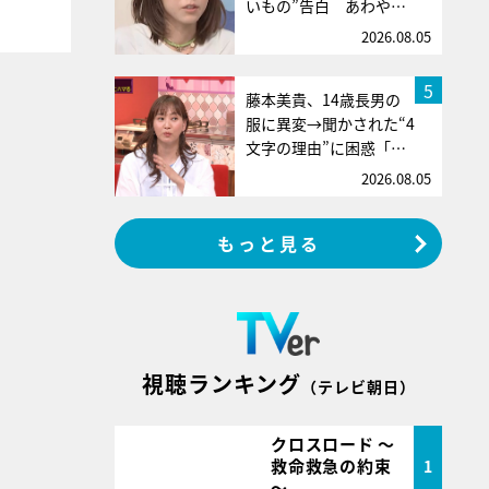
いもの”告白 あわや…
2026.08.05
5
藤本美貴、14歳長男の
服に異変→聞かされた“4
文字の理由”に困惑「…
2026.08.05
もっと見る
視聴ランキング
（テレビ朝日）
クロスロード ～
救命救急の約束
1
～