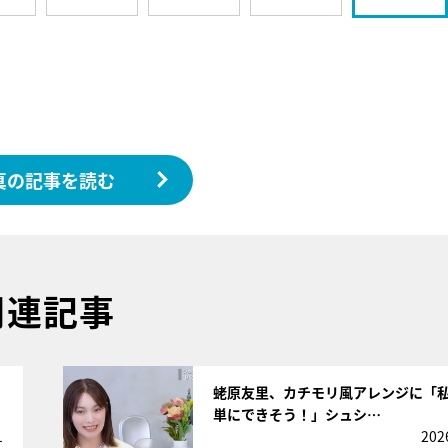
真の記事を読む
関連記事
サムネイル
蛯原友里、カチモリ風アレンジに「
単にできそう！」シュシ…
1
202