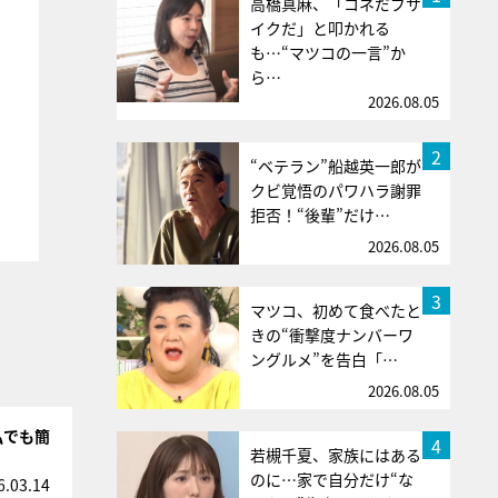
高橋真麻、「コネだブサ
イクだ」と叩かれる
も…“マツコの一言”か
ら…
2026.08.05
2
“ベテラン”船越英一郎が
クビ覚悟のパワハラ謝罪
拒否！“後輩”だけ…
2026.08.05
3
マツコ、初めて食べたと
きの“衝撃度ナンバーワ
ングルメ”を告白「…
2026.08.05
私でも簡
4
若槻千夏、家族にはある
のに…家で自分だけ“な
6.03.14