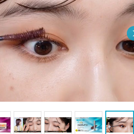
『アイ＝ラブ！げーみん
E齋藤樹愛羅＆佐々木舞
ビュー