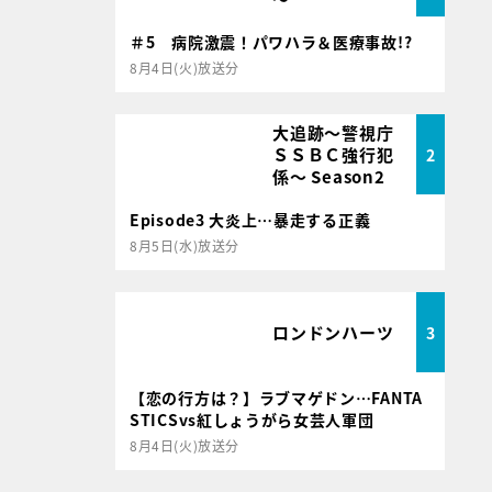
＃5 病院激震！パワハラ＆医療事故!?
8月4日(火)放送分
大追跡～警視庁
ＳＳＢＣ強行犯
2
係～ Season2
Episode3 大炎上…暴走する正義
8月5日(水)放送分
ロンドンハーツ
3
【恋の行方は？】ラブマゲドン…FANTA
STICSvs紅しょうがら女芸人軍団
8月4日(火)放送分