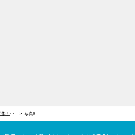
ベストコスメでつくる“イマっぽメイク”術！ MC蛯原友里も「イメージが変わる」と絶賛
写真8