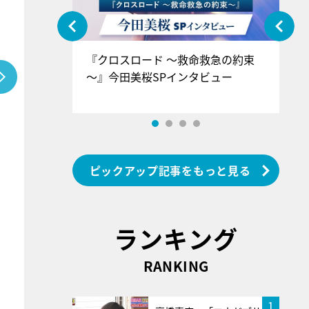
ぐ』＝LOV
『クロスロード ～救命救急の約束
『
香SPインタ
～』今田美桜SPインタビュー
ロ
ン
ピックアップ記事をもっと見る
ランキング
RANKING
1