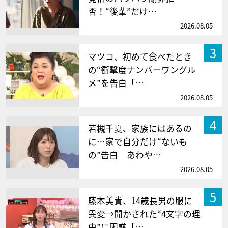
否！“後輩”だけ…
2026.08.05
3
マツコ、初めて食べたとき
の“衝撃度ナンバーワングル
メ”を告白「…
2026.08.05
4
若槻千夏、家族にはあるの
に…家で自分だけ“ないも
の”告白 あわや…
2026.08.05
5
藤本美貴、14歳長男の服に
異変→聞かされた“4文字の理
由”に困惑「…