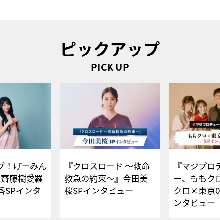
ピックアップ
PICK UP
ブ！げーみん
『クロスロード ～救命
『マジプロ
E齋藤樹愛羅
救急の約束～』今田美
ー、ももク
香SPインタ
桜SPインタビュー
クロ×東京0
ンタビュー