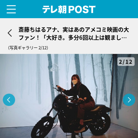
menu
テレ朝POST
斎藤ちはるアナ、実はあのアメコミ映画の大
ファン！「大好き。多分6回以上は観まし
た」
（写真ギャラリー 2/12）
2/12