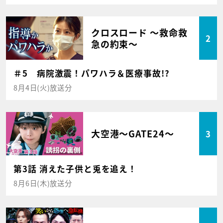
クロスロード ～救命救
2
急の約束～
＃5 病院激震！パワハラ＆医療事故!?
8月4日(火)放送分
大空港～GATE24～
3
第3話 消えた子供と兎を追え！
8月6日(木)放送分