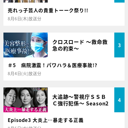
売れっ子芸人の貴重トーーク祭り!!
8月6日(木)放送分
クロスロード ～救命救
3
急の約束～
＃5 病院激震！パワハラ＆医療事故!?
8月4日(火)放送分
大追跡～警視庁ＳＳＢ
4
Ｃ強行犯係～ Season2
Episode3 大炎上…暴走する正義