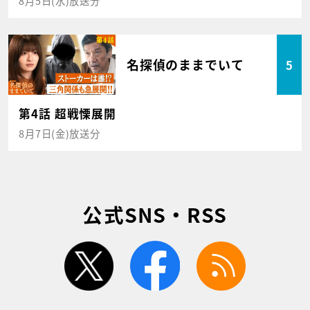
8月5日(水)放送分
名探偵のままでいて
5
第4話 超戦慄展開
8月7日(金)放送分
公式SNS・RSS
twitter
facebook
rss