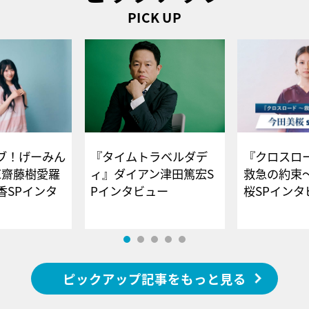
PICK UP
ブ！げーみん
『タイムトラベルダデ
『クロスロー
E齋藤樹愛羅
ィ』ダイアン津田篤宏S
救急の約束
香SPインタ
Pインタビュー
桜SPイ
ピックアップ記事をもっと見る