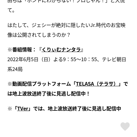
田らは「ホントにわからない！プロじゃん！」と大慌
て。
はたして、ジェシーが絶対に隠したいJr.時代のお宝映
像は公開されてしまうのか？
※番組情報：『
くりぃむナンタラ
』
2022年6月5日（日）よる9：55～10：55、テレビ朝日
系24局
※動画配信プラットフォーム「
TELASA（テラサ）
」で
は地上波放送終了後に見逃し配信中！
※「
TVer
」では、地上波放送終了後に見逃し配信中
ス