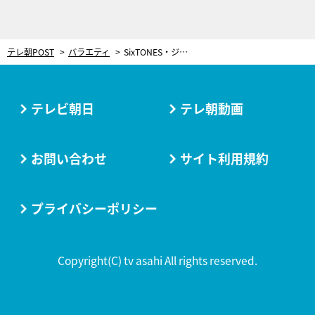
テレ朝POST
バラエティ
SixTONES・ジェシー、“赤面”映像が流出の危機！14年ぶりに「芸能界へそくり選手権」復活
テレビ朝日
テレ朝動画
お問い合わせ
サイト利用規約
プライバシーポリシー
Copyright(C) tv asahi All rights reserved.