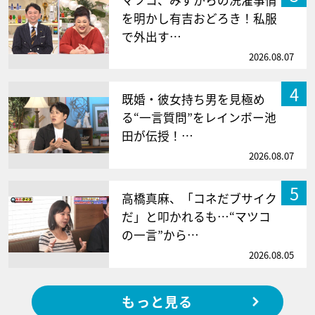
マツコ、みずからの洗濯事情
を明かし有吉おどろき！私服
で外出す…
2026.08.07
4
既婚・彼女持ち男を見極め
る“一言質問”をレインボー池
田が伝授！…
2026.08.07
5
高橋真麻、「コネだブサイク
だ」と叩かれるも…“マツコ
の一言”から…
2026.08.05
もっと見る