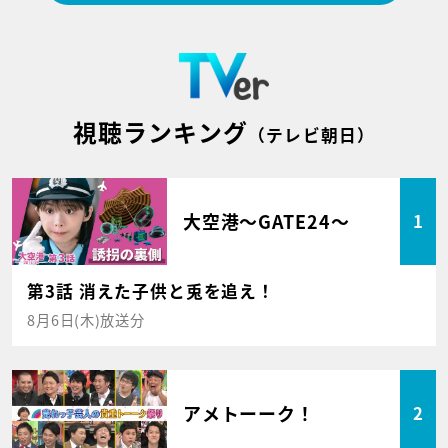
視聴ランキング
（テレビ朝日）
大空港～GATE24～
1
第3話 消えた子供と兎を追え！
8月6日(木)放送分
アメトーーク！
2