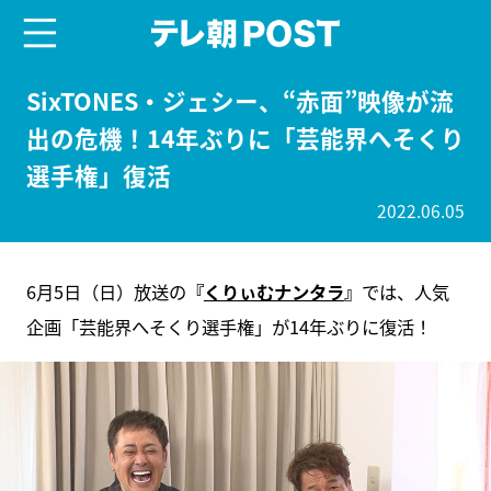
menu
テレ朝POST
SixTONES・ジェシー、“赤面”映像が流
出の危機！14年ぶりに「芸能界へそくり
選手権」復活
2022.06.05
6月5日（日）放送の
『
くりぃむナンタラ
』
では、人気
企画「芸能界へそくり選手権」が14年ぶりに復活！