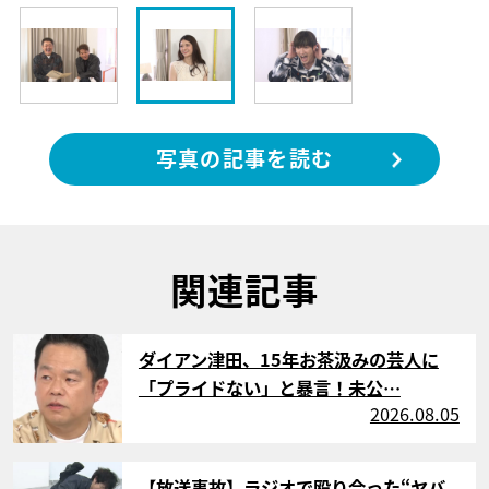
写真の記事を読む
関連記事
サムネイル
ダイアン津田、15年お茶汲みの芸人に
「プライドない」と暴言！未公…
2026.08.05
サムネイル
【放送事故】ラジオで殴り合った“ヤバ