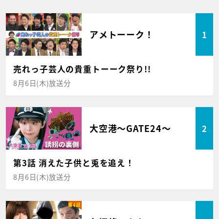
アメトーーク！
1
売れっ子芸人の貴重トーーク祭り!!
8月6日(木)放送分
大空港～GATE24～
2
第3話 消えた子供と兎を追え！
8月6日(木)放送分