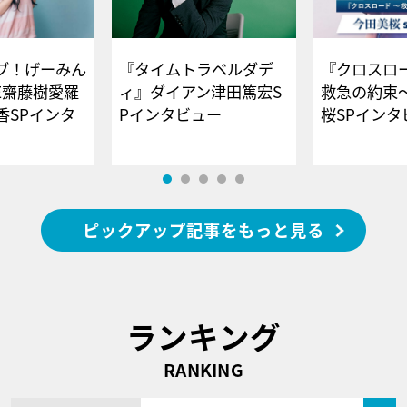
ブ！げーみん
『タイムトラベルダデ
『クロスロー
E齋藤樹愛羅
ィ』ダイアン津田篤宏S
救急の約束
香SPインタ
Pインタビュー
桜SPイ
ピックアップ記事をもっと見る
ランキング
RANKING