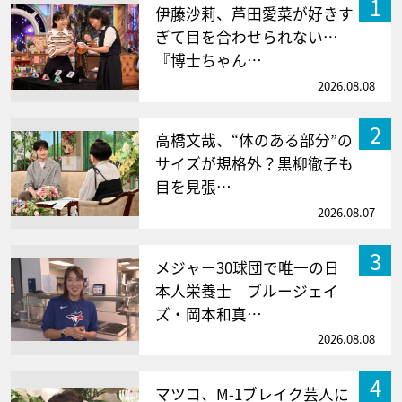
1
伊藤沙莉、芦田愛菜が好きす
ぎて目を合わせられない…
『博士ちゃん…
2026.08.08
2
高橋文哉、“体のある部分”の
サイズが規格外？黒柳徹子も
目を見張…
2026.08.07
3
メジャー30球団で唯一の日
本人栄養士 ブルージェイ
ズ・岡本和真…
2026.08.08
4
マツコ、M-1ブレイク芸人に