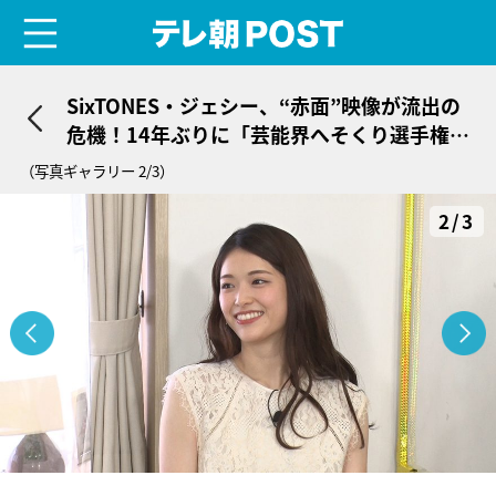
menu
テレ朝POST
SixTONES・ジェシー、“赤面”映像が流出の
危機！14年ぶりに「芸能界へそくり選手権」
復活
（写真ギャラリー 2/3）
2/3