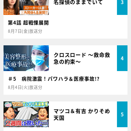
名探偵のままでいて
3
第4話 超戦慄展開
8月7日(金)放送分
クロスロード ～救命救
4
急の約束～
＃5 病院激震！パワハラ＆医療事故!?
8月4日(火)放送分
マツコ＆有吉 かりそめ
5
天国