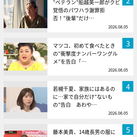
2
“ベテラン”船越英一郎がクビ
覚悟のパワハラ謝罪拒
否！“後輩”だけ…
2026.08.05
3
マツコ、初めて食べたとき
の“衝撃度ナンバーワングル
メ”を告白「…
2026.08.05
4
若槻千夏、家族にはあるの
に…家で自分だけ“ないも
の”告白 あわや…
2026.08.05
5
藤本美貴、14歳長男の服に