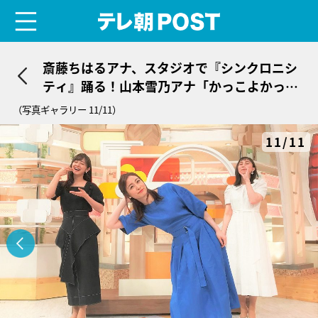
menu
テレ朝POST
斎藤ちはるアナ、スタジオで『シンクロニシ
ティ』踊る！山本雪乃アナ「かっこよかっ
た〜」
（写真ギャラリー 11/11）
11/11