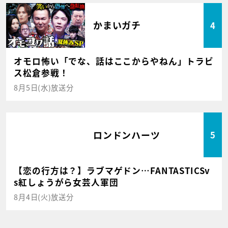
かまいガチ
4
オモロ怖い「でな、話はここからやねん」トラビ
ス松倉参戦！
8月5日(水)放送分
ロンドンハーツ
5
【恋の行方は？】ラブマゲドン…FANTASTICSv
s紅しょうがら女芸人軍団
8月4日(火)放送分