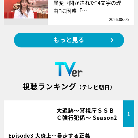
異変→聞かされた“4文字の理
由”に困惑「…
2026.08.05
もっと見る
視聴ランキング
（テレビ朝日）
大追跡～警視庁ＳＳＢ
1
Ｃ強行犯係～ Season2
Episode3 大炎上…暴走する正義