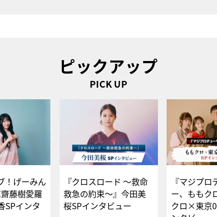
ピックアップ
PICK UP
ブ！げーみん
『クロスロード ～救命
『マジプロ
E齋藤樹愛羅
救急の約束～』今田美
ー、ももク
香SPインタ
桜SPインタビュー
クロ×東京0