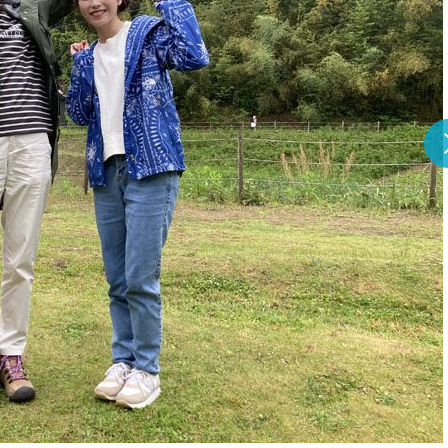
『アイ＝ラブ！げーみん
E齋藤樹愛羅＆佐々木舞
ビュー