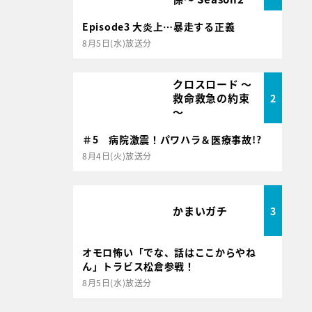
Episode3 大炎上…暴走する正義
8月5日(水)放送分
クロスロード ～
救命救急の約束
2
～
＃5 病院激震！パワハラ＆医療事故!?
8月4日(火)放送分
かまいガチ
3
オモロ怖い「でな、話はここからやね
ん」トラビス松倉参戦！
8月5日(水)放送分