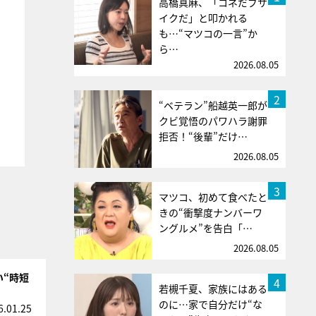
高橋真麻、「コネだブサ
イクだ」と叩かれる
も…“マツコの一言”か
ら…
2026.08.05
2
“ベテラン”船越英一郎が
クビ覚悟のパワハラ謝罪
拒否！“後輩”だけ…
2026.08.05
3
マツコ、初めて食べたと
きの“衝撃度ナンバーワ
ングルメ”を告白「…
2026.08.05
い“時短
4
若槻千夏、家族にはある
のに…家で自分だけ“な
6.01.25