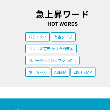
急上昇ワード
HOT WORDS
バラエティ
有吉クイズ
マツコ＆有吉 かりそめ天国
出川一茂ホラン☆フシギの会
博士ちゃん
ABEMA
EIGHT-JAM