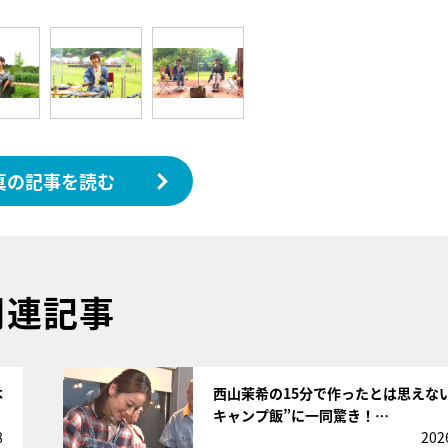
真の記事を読む
関連記事
サムネイル
本
西山茉希の15分で作ったとは思えな
キャンプ飯”に一同驚き！…
8
202