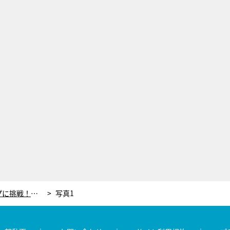
横山由依＆貴島明日香、初キャンプに挑戦！焚き火を前にアツい仕事論
写真1