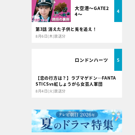
大空港～GATE2
4
4～
第3話 消えた子供と兎を追え！
8月6日(木)放送分
ロンドンハーツ
5
【恋の行方は？】ラブマゲドン…FANTA
STICSvs紅しょうがら女芸人軍団
8月4日(火)放送分