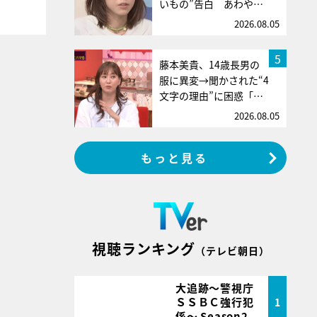
いもの”告白 あわや…
2026.08.05
5
藤本美貴、14歳長男の
服に異変→聞かされた“4
文字の理由”に困惑「…
2026.08.05
もっと見る
視聴ランキング
（テレビ朝日）
大追跡～警視庁
ＳＳＢＣ強行犯
1
係～ Season2