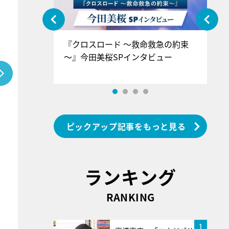
ぐ』＝LOV
『クロスロード ～救命救急の約束
『
香SPインタ
～』今田美桜SPインタビュー
ロ
ン
ピックアップ記事をもっと見る
ランキング
RANKING
1