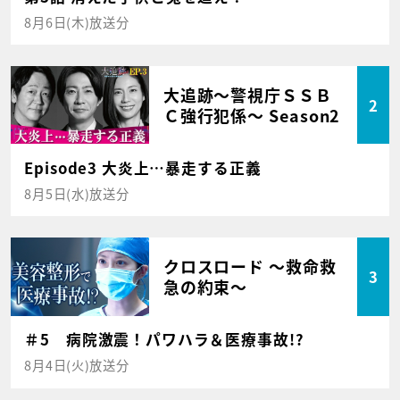
8月6日(木)放送分
大追跡～警視庁ＳＳＢ
2
Ｃ強行犯係～ Season2
Episode3 大炎上…暴走する正義
8月5日(水)放送分
クロスロード ～救命救
3
急の約束～
＃5 病院激震！パワハラ＆医療事故!?
8月4日(火)放送分