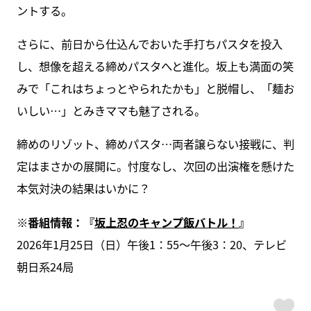
ントする。
さらに、前日から仕込んでおいた手打ちパスタを投入
し、想像を超える締めパスタへと進化。坂上も満面の笑
みで「これはちょっとやられたかも」と脱帽し、「麺お
いしい…」とみきママも魅了される。
締めのリゾット、締めパスタ…両者譲らない接戦に、判
定はまさかの展開に。忖度なし、次回の出演権を懸けた
本気対決の結果はいかに？
※番組情報：『
坂上忍のキャンプ飯バトル！
』
2026年1月25日（日）午後1：55～午後3：20、テレビ
朝日系24局
ス