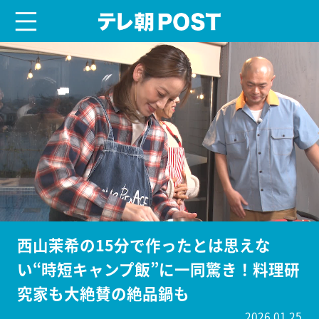
menu
テレ朝POST
西山茉希の15分で作ったとは思えな
い“時短キャンプ飯”に一同驚き！料理研
究家も大絶賛の絶品鍋も
2026.01.25