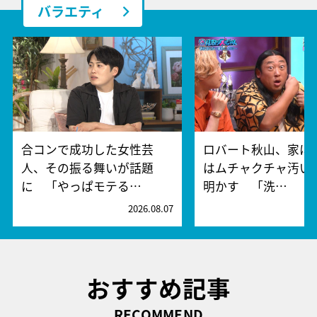
バラエティ
合コンで成功した女性芸
ロバート秋山、家に
人、その振る舞いが話題
はムチャクチャ汚い
に 「やっぱモテる…
明かす 「洗…
2026.08.07
2
おすすめ記事
RECOMMEND