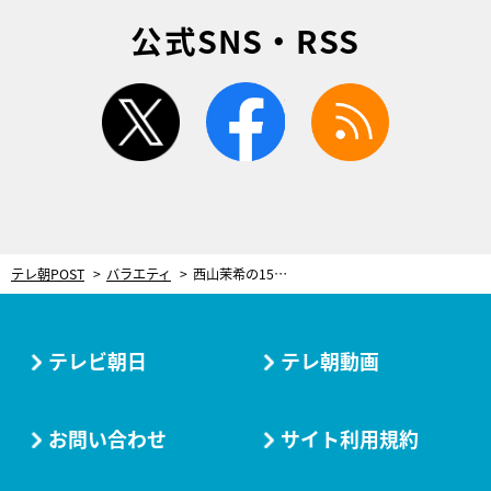
公式SNS・RSS
twitter
facebook
rss
テレ朝POST
バラエティ
西山茉希の15分で作ったとは思えない“時短キャンプ飯”に一同驚き！料理研究家も大絶賛の絶品鍋も
テレビ朝日
テレ朝動画
お問い合わせ
サイト利用規約