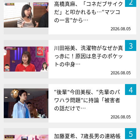
2
高橋真麻、「コネだブサイク
だ」と叩かれるも…“マツコ
の一言”から…
2026.08.05
3
川田裕美、洗濯物がなぜか真
っ赤に！原因は息子のポケッ
トの中身…
2026.08.05
4
“後輩”今田美桜、“先輩のパ
ワハラ問題”に持論「被害者
の話だけで…
2026.08.05
5
加藤夏希、7歳長男の連絡帳