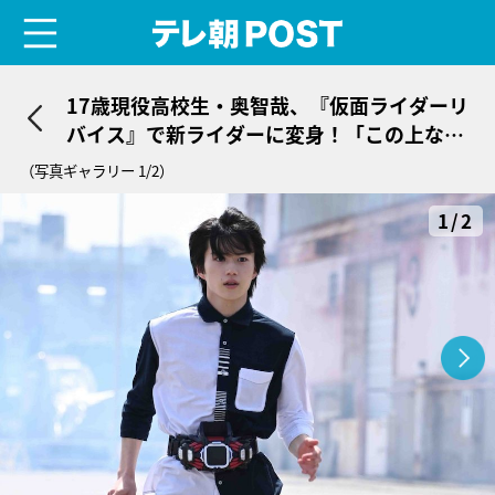
menu
テレ朝POST
17歳現役高校生・奥智哉、『仮面ライダーリ
バイス』で新ライダーに変身！「この上なく
うれしい」
（写真ギャラリー 1/2）
1/2