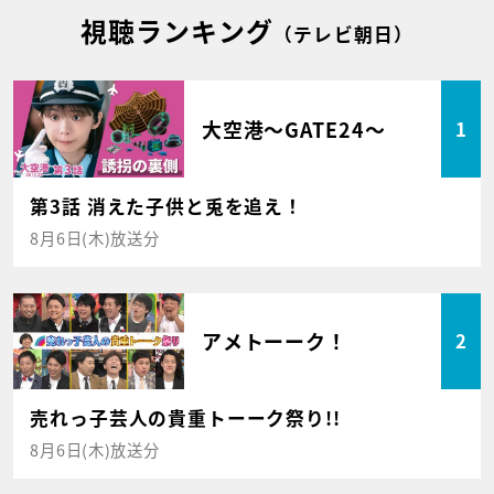
視聴ランキング
（テレビ朝日）
大空港～GATE24～
1
第3話 消えた子供と兎を追え！
8月6日(木)放送分
アメトーーク！
2
売れっ子芸人の貴重トーーク祭り!!
8月6日(木)放送分