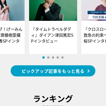
ブ！げーみん
『タイムトラベルダデ
『クロスロー
E齋藤樹愛羅
ィ』ダイアン津田篤宏S
救急の約束
香SPインタ
Pインタビュー
桜SPイ
ピックアップ記事をもっと見る
ランキング