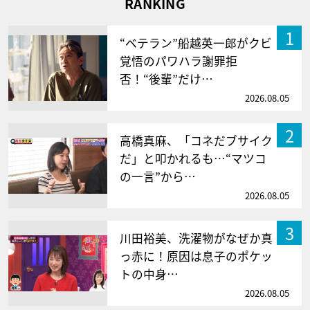
RANKING
1
“ベテラン”船越英一郎がクビ
覚悟のパワハラ謝罪拒
否！“後輩”だけ…
2026.08.05
2
高橋真麻、「コネだブサイク
だ」と叩かれるも…“マツコ
の一言”から…
2026.08.05
3
川田裕美、洗濯物がなぜか真
っ赤に！原因は息子のポケッ
トの中身…
2026.08.05