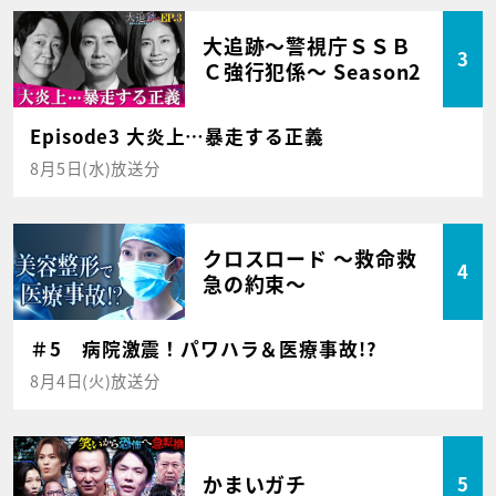
大追跡～警視庁ＳＳＢ
3
Ｃ強行犯係～ Season2
Episode3 大炎上…暴走する正義
8月5日(水)放送分
クロスロード ～救命救
4
急の約束～
＃5 病院激震！パワハラ＆医療事故!?
8月4日(火)放送分
かまいガチ
5