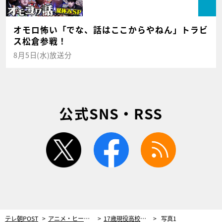
オモロ怖い「でな、話はここからやねん」トラビ
ス松倉参戦！
8月5日(水)放送分
公式SNS・RSS
twitter
facebook
rss
テレ朝POST
アニメ・ヒーロー
17歳現役高校生・奥智哉、『仮面ライダーリバイス』で新ライダーに変身！「この上なくうれしい」
写真1