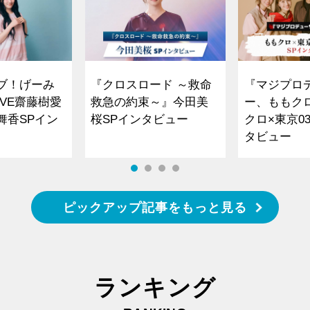
ブ！げーみ
『クロスロード ～救命
『マジプロ
VE齋藤樹愛
救急の約束～』今田美
ー、ももク
舞香SPイン
桜SPインタビュー
クロ×東京0
タビュー
ピックアップ記事をもっと見る
ランキング