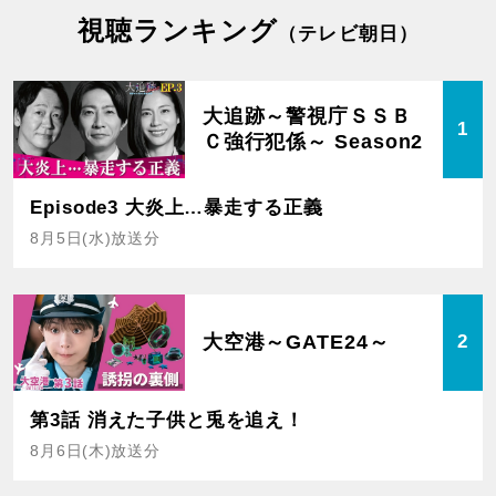
視聴ランキング
（テレビ朝日）
大追跡～警視庁ＳＳＢ
1
Ｃ強行犯係～ Season2
Episode3 大炎上…暴走する正義
8月5日(水)放送分
大空港～GATE24～
2
第3話 消えた子供と兎を追え！
8月6日(木)放送分