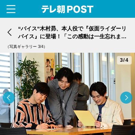
menu
テレ朝POST
“バイス”木村昴、本人役で『仮面ライダーリ
バイス』に登場！「この感動は一生忘れませ
ん」
（写真ギャラリー 3/4）
3/4