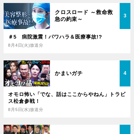
クロスロード ～救命救
3
急の約束～
＃5 病院激震！パワハラ＆医療事故!?
8月4日(火)放送分
かまいガチ
4
オモロ怖い「でな、話はここからやねん」トラビ
ス松倉参戦！
8月5日(水)放送分