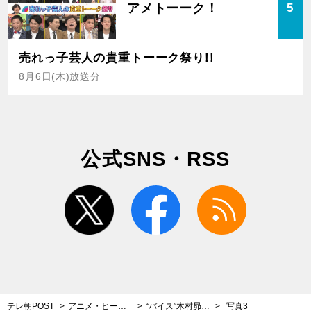
アメトーーク！
5
売れっ子芸人の貴重トーーク祭り!!
8月6日(木)放送分
公式SNS・RSS
twitter
facebook
rss
テレ朝POST
アニメ・ヒーロー
“バイス”木村昴、本人役で『仮面ライダーリバイス』に登場！「この感動は一生忘れません」
写真3