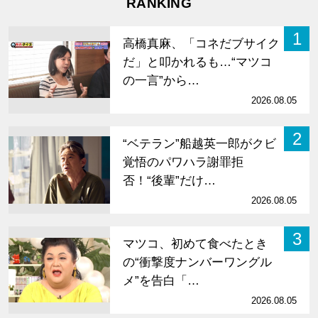
RANKING
1
高橋真麻、「コネだブサイク
だ」と叩かれるも…“マツコ
の一言”から…
2026.08.05
2
“ベテラン”船越英一郎がクビ
覚悟のパワハラ謝罪拒
否！“後輩”だけ…
2026.08.05
3
マツコ、初めて食べたとき
の“衝撃度ナンバーワングル
メ”を告白「…
2026.08.05