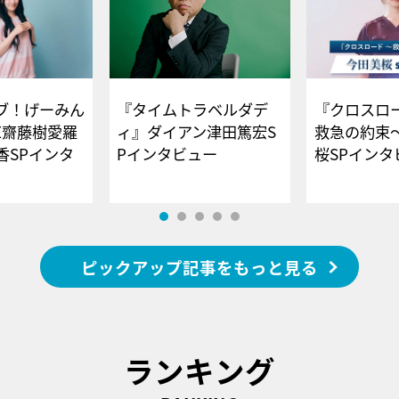
ブ！げーみん
『タイムトラベルダデ
『クロスロー
E齋藤樹愛羅
ィ』ダイアン津田篤宏S
救急の約束
香SPインタ
Pインタビュー
桜SPイ
ピックアップ記事をもっと見る
ランキング