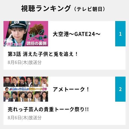
視聴ランキング
（テレビ朝日）
大空港～GATE24～
1
第3話 消えた子供と兎を追え！
8月6日(木)放送分
アメトーーク！
2
売れっ子芸人の貴重トーーク祭り!!
8月6日(木)放送分