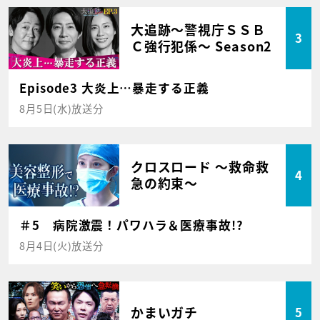
大追跡～警視庁ＳＳＢ
3
Ｃ強行犯係～ Season2
Episode3 大炎上…暴走する正義
8月5日(水)放送分
クロスロード ～救命救
4
急の約束～
＃5 病院激震！パワハラ＆医療事故!?
8月4日(火)放送分
かまいガチ
5