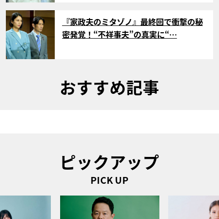
サムネイル
『家政夫のミタゾノ』最終回で衝撃の秘
密発覚！“不祥事夫”の真実に“…
おすすめ記事
ピックアップ
PICK UP