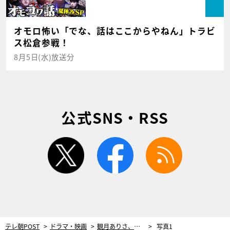
オモロ怖い「でな、話はここからやねん」トラビ
ス松倉参戦！
8月5日(水)放送分
公式SNS・RSS
twitter
facebook
rss
テレ朝POST
ドラマ・映画
観月ありさ、松岡昌宏と25年ぶりドラマ共演！『家政夫のミタゾノ』第1話に登場
写真1