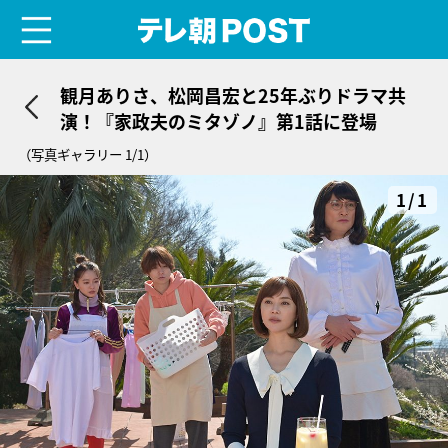
menu
テレ朝POST
観月ありさ、松岡昌宏と25年ぶりドラマ共
演！『家政夫のミタゾノ』第1話に登場
（写真ギャラリー 1/1）
1/1