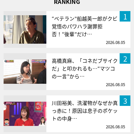
RANKING
1
“ベテラン”船越英一郎がクビ
覚悟のパワハラ謝罪拒
否！“後輩”だけ…
2026.08.05
2
高橋真麻、「コネだブサイク
だ」と叩かれるも…“マツコ
の一言”から…
2026.08.05
3
川田裕美、洗濯物がなぜか真
っ赤に！原因は息子のポケッ
トの中身…
2026.08.05