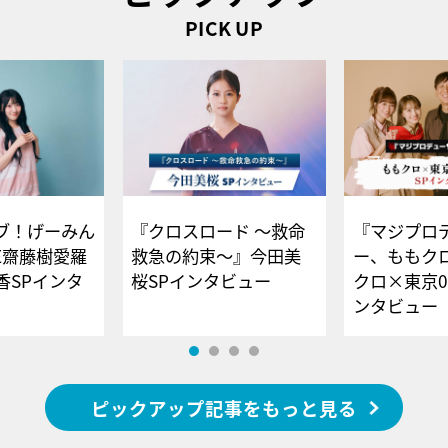
PICK UP
ブ！げーみん
『クロスロード ～救命
『マジプロ
E齋藤樹愛羅
救急の約束～』今田美
ー、ももク
香SPインタ
桜SPインタビュー
クロ×東京0
ンタビュー
ピックアップ記事をもっと見る