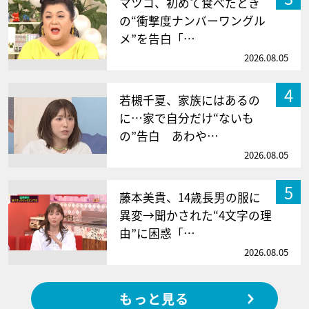
マツコ、初めて食べたとき
の“衝撃度ナンバーワングル
メ”を告白「…
2026.08.05
4
若槻千夏、家族にはあるの
に…家で自分だけ“ないも
の”告白 あわや…
2026.08.05
5
藤本美貴、14歳長男の服に
異変→聞かされた“4文字の理
由”に困惑「…
2026.08.05
もっと見る