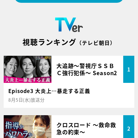
視聴ランキング
（テレビ朝日）
大追跡～警視庁ＳＳＢ
1
Ｃ強行犯係～ Season2
Episode3 大炎上…暴走する正義
8月5日(水)放送分
クロスロード ～救命救
2
急の約束～