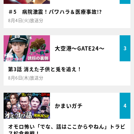
＃5 病院激震！パワハラ＆医療事故!?
8月4日(火)放送分
大空港～GATE24～
3
第3話 消えた子供と兎を追え！
8月6日(木)放送分
かまいガチ
4
オモロ怖い「でな、話はここからやねん」トラビ
ス松倉参戦！