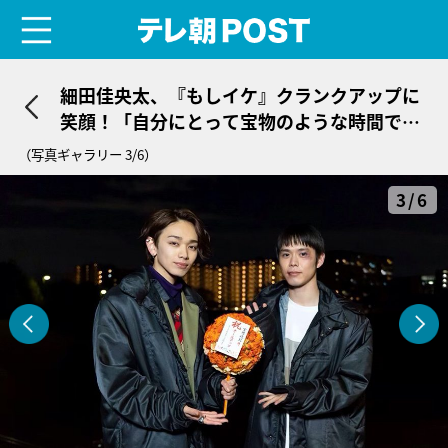
menu
テレ朝POST
細田佳央太、『もしイケ』クランクアップに
笑顔！「自分にとって宝物のような時間でし
た」
（写真ギャラリー 3/6）
3/6