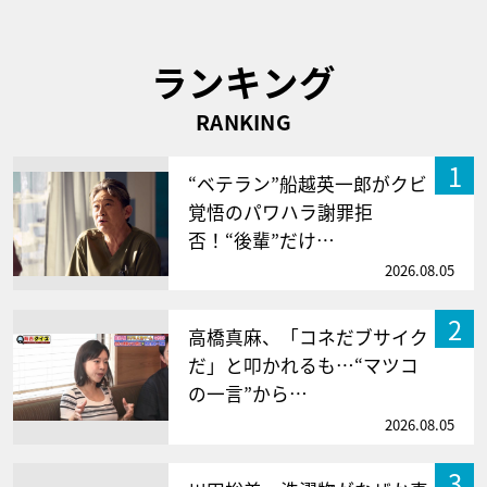
ランキング
RANKING
1
“ベテラン”船越英一郎がクビ
覚悟のパワハラ謝罪拒
否！“後輩”だけ…
2026.08.05
2
高橋真麻、「コネだブサイク
だ」と叩かれるも…“マツコ
の一言”から…
2026.08.05
3