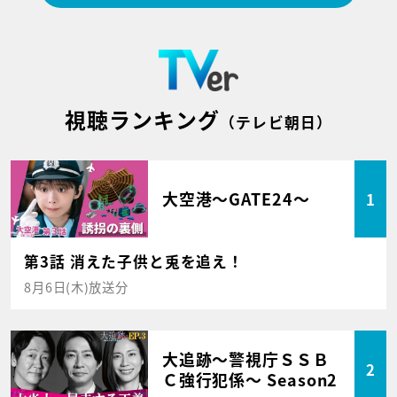
視聴ランキング
（テレビ朝日）
大空港～GATE24～
1
第3話 消えた子供と兎を追え！
8月6日(木)放送分
大追跡～警視庁ＳＳＢ
2
Ｃ強行犯係～ Season2