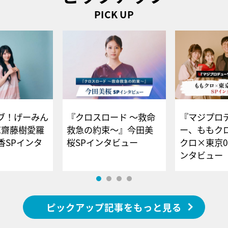
PICK UP
ブ！げーみん
『クロスロード ～救命
『マジプロ
E齋藤樹愛羅
救急の約束～』今田美
ー、ももク
香SPインタ
桜SPインタビュー
クロ×東京0
ンタビュー
ピックアップ記事をもっと見る