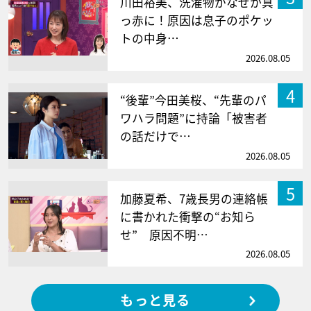
川田裕美、洗濯物がなぜか真
っ赤に！原因は息子のポケッ
トの中身…
2026.08.05
4
“後輩”今田美桜、“先輩のパ
ワハラ問題”に持論「被害者
の話だけで…
2026.08.05
5
加藤夏希、7歳長男の連絡帳
に書かれた衝撃の“お知ら
せ” 原因不明…
2026.08.05
もっと見る