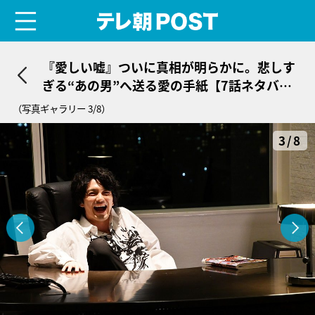
menu
テレ朝POST
『愛しい嘘』ついに真相が明らかに。悲しす
ぎる“あの男”へ送る愛の手紙【7話ネタバレ
有り】
（写真ギャラリー 3/8）
3/8