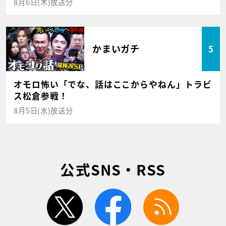
8月6日(木)放送分
かまいガチ
5
オモロ怖い「でな、話はここからやねん」トラビ
ス松倉参戦！
8月5日(水)放送分
公式SNS・RSS
twitter
facebook
rss