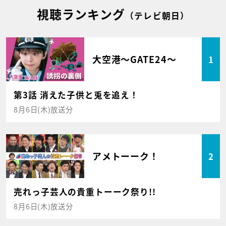
視聴ランキング
（テレビ朝日）
大空港～GATE24～
1
第3話 消えた子供と兎を追え！
8月6日(木)放送分
アメトーーク！
2
売れっ子芸人の貴重トーーク祭り!!
8月6日(木)放送分