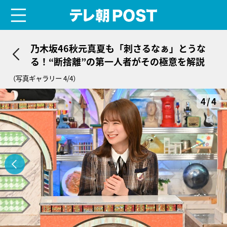
menu
テレ朝POST
乃木坂46秋元真夏も「刺さるなぁ」とうな
る！“断捨離”の第一人者がその極意を解説
（写真ギャラリー 4/4）
4/4