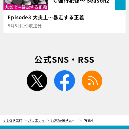
Ｃ強行犯係～ Season2
Episode3 大炎上…暴走する正義
8月5日(水)放送分
公式SNS・RSS
twitter
facebook
rss
テレ朝POST
バラエティ
乃木坂46秋元真夏も「刺さるなぁ」とうなる！“断捨離”の第一人者がその極意を解説
写真4