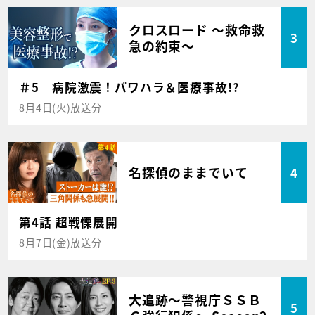
クロスロード ～救命救
3
急の約束～
＃5 病院激震！パワハラ＆医療事故!?
8月4日(火)放送分
名探偵のままでいて
4
第4話 超戦慄展開
8月7日(金)放送分
大追跡～警視庁ＳＳＢ
5