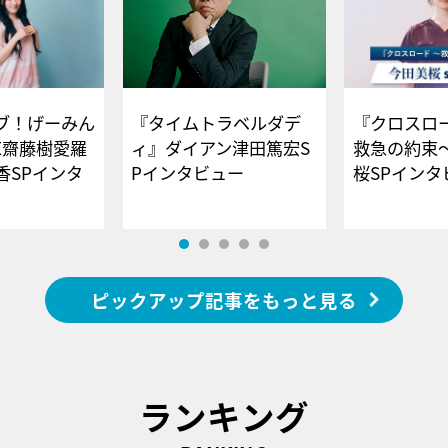
ブ！げーみん
『タイムトラベルダデ
『クロスロー
E齋藤樹愛羅
ィ』ダイアン津田篤宏S
救急の約束
香SPインタ
Pインタビュー
桜SPイ
ピックアップ記事をもっと見る
ランキング