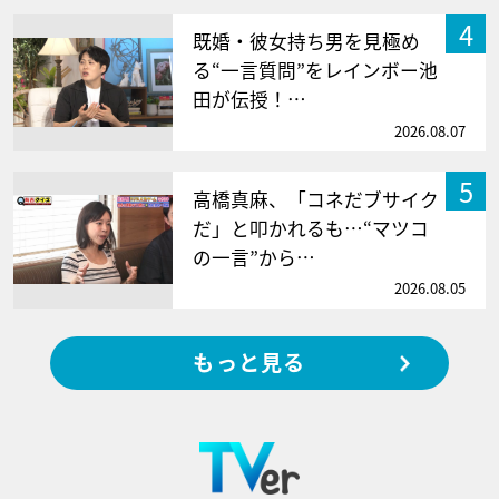
4
既婚・彼女持ち男を見極め
る“一言質問”をレインボー池
田が伝授！…
2026.08.07
5
高橋真麻、「コネだブサイク
だ」と叩かれるも…“マツコ
の一言”から…
2026.08.05
もっと見る