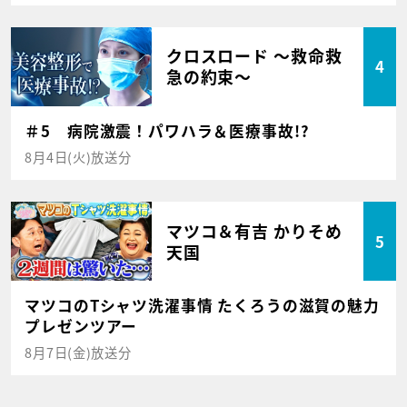
クロスロード ～救命救
4
急の約束～
＃5 病院激震！パワハラ＆医療事故!?
8月4日(火)放送分
マツコ＆有吉 かりそめ
5
天国
マツコのTシャツ洗濯事情 たくろうの滋賀の魅力
プレゼンツアー
8月7日(金)放送分