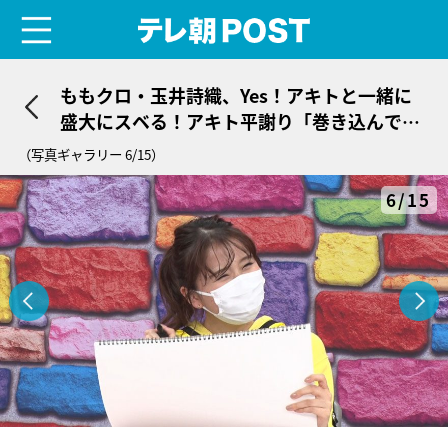
menu
テレ朝POST
ももクロ・玉井詩織、Yes！アキトと一緒に
盛大にスベる！アキト平謝り「巻き込んです
みません…」
（写真ギャラリー 6/15）
6/15