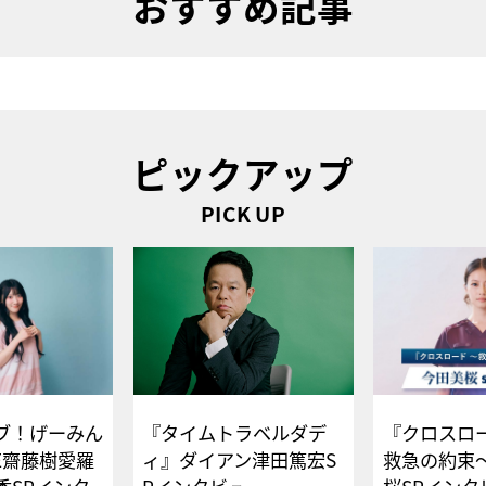
おすすめ記事
ピックアップ
PICK UP
ブ！げーみん
『タイムトラベルダデ
『クロスロー
E齋藤樹愛羅
ィ』ダイアン津田篤宏S
救急の約束