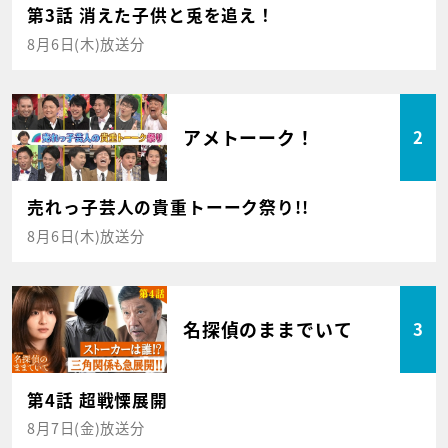
第3話 消えた子供と兎を追え！
8月6日(木)放送分
アメトーーク！
2
売れっ子芸人の貴重トーーク祭り!!
8月6日(木)放送分
名探偵のままでいて
3
第4話 超戦慄展開
8月7日(金)放送分