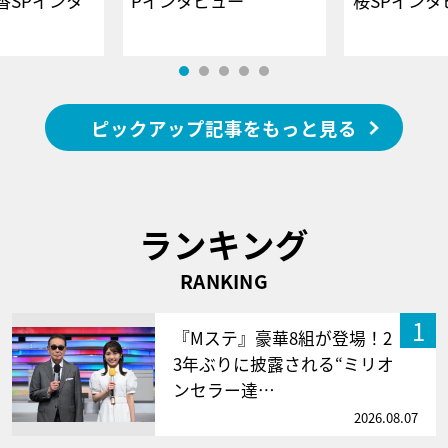
香SPインタ
Pインタビュー
桜SPイ
ピックアップ記事をもっと見る
ランキング
RANKING
1
『Mステ』豪華8組が登場！2
3年ぶりに披露される“ミリオ
ンセラー達…
2026.08.07