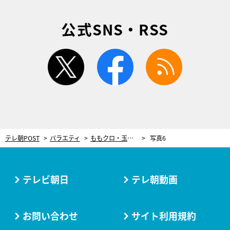
公式SNS・RSS
twitter
facebook
rss
テレ朝POST
バラエティ
ももクロ・玉井詩織、Yes！アキトと一緒に盛大にスベる！アキト平謝り「巻き込んですみません…」
写真6
テレビ朝日
テレ朝動画
お問い合わせ
サイト利用規約