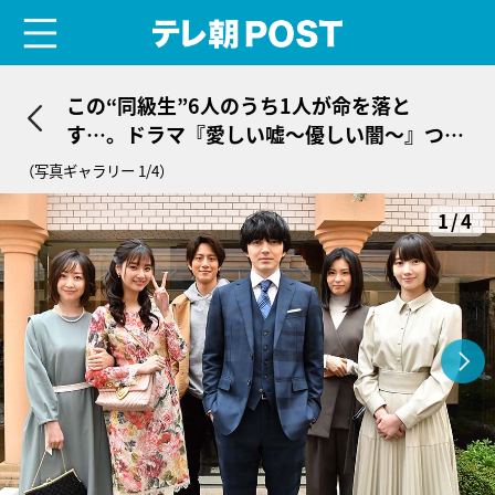
menu
テレ朝POST
この“同級生”6人のうち1人が命を落と
す…。ドラマ『愛しい嘘～優しい闇～』つい
にスタート！
（写真ギャラリー 1/4）
1/4