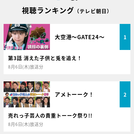
視聴ランキング
（テレビ朝日）
大空港～GATE24～
1
第3話 消えた子供と兎を追え！
8月6日(木)放送分
アメトーーク！
2
売れっ子芸人の貴重トーーク祭り!!
8月6日(木)放送分