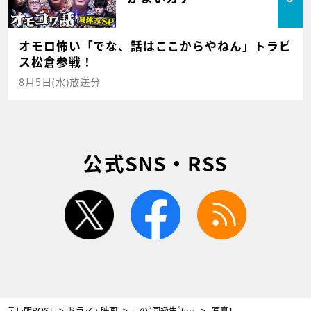
オモロ怖い「でな、話はここからやねん」トラビ
ス松倉参戦！
8月5日(水)放送分
公式SNS・RSS
twitter
facebook
rss
テレ朝POST
ドラマ・映画
この“同級生”6人のうち1人が命を落とす…。ドラマ『愛しい嘘～優しい闇～』ついにスタート！
写真1