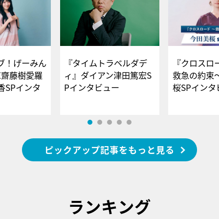
ブ！げーみん
『タイムトラベルダデ
『クロスロー
E齋藤樹愛羅
ィ』ダイアン津田篤宏S
救急の約束
香SPインタ
Pインタビュー
桜SPイ
ピックアップ記事をもっと見る
ランキング