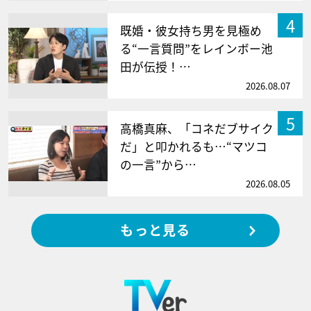
4
既婚・彼女持ち男を見極め
る“一言質問”をレインボー池
田が伝授！…
2026.08.07
5
高橋真麻、「コネだブサイク
だ」と叩かれるも…“マツコ
の一言”から…
2026.08.05
もっと見る