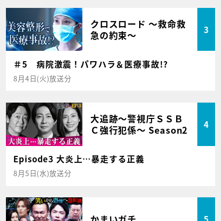
クロスロード ～救命救
3
急の約束～
＃5 病院激震！パワハラ＆医療事故!?
8月4日(火)放送分
大追跡～警視庁ＳＳＢ
4
Ｃ強行犯係～ Season2
Episode3 大炎上…暴走する正義
8月5日(水)放送分
かまいガチ
5