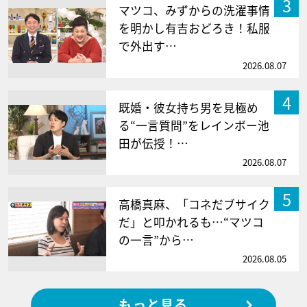
3
マツコ、みずからの洗濯事情
を明かし有吉おどろき！私服
で外出す…
2026.08.07
4
既婚・彼女持ち男を見極め
る“一言質問”をレインボー池
田が伝授！…
2026.08.07
5
高橋真麻、「コネだブサイク
だ」と叩かれるも…“マツコ
の一言”から…
2026.08.05
もっと見る