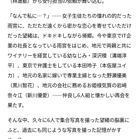
（林遣都）から受付担当の依頼が舞い込む。
「なんで私に…？」――女子生徒たちの憧れの的だった
雨宮に、ただただ遠くから密かな恋心を寄せていただけ
だった望緒は、ドキドキしながら帰郷。今や東京でIT企
業の社長となっている雨宮をはじめ、地元で両親と共に
ワイナリーを経営している幼なじみ・深沢稜（溝端淳
平）、東京で弁護士をしている本田玲子（本仮屋ユイ
カ）、地元の名家に嫁いで専業主婦となった野瀬優美
（黒川智花）、地元の会社に務めるお姫様気質の岩崎
奈々江（新川優愛）――仲良し6人組と懐かしい再会を
果たす。
そんな中、久々に6人で集合写真を撮った望緒の脳裏に
ふと、過去にも同じような写真を撮った記憶がかす