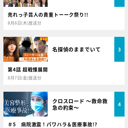
売れっ子芸人の貴重トーーク祭り!!
8月6日(木)放送分
名探偵のままでいて
3
第4話 超戦慄展開
8月7日(金)放送分
クロスロード ～救命救
4
急の約束～
＃5 病院激震！パワハラ＆医療事故!?