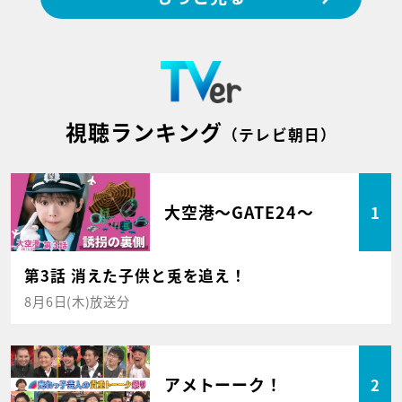
視聴ランキング
（テレビ朝日）
大空港～GATE24～
1
第3話 消えた子供と兎を追え！
8月6日(木)放送分
アメトーーク！
2