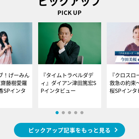
ピックアップ
PICK UP
ブ！げーみん
『タイムトラベルダデ
『クロスロー
E齋藤樹愛羅
ィ』ダイアン津田篤宏S
救急の約束
香SPインタ
Pインタビュー
桜SPイ
ピックアップ記事をもっと見る