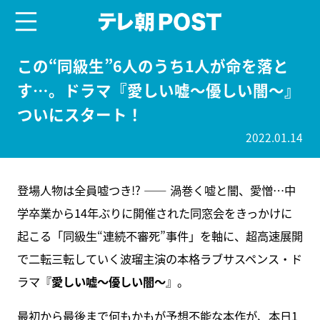
menu
テレ朝POST
この“同級生”6人のうち1人が命を落と
す…。ドラマ『愛しい嘘～優しい闇～』
ついにスタート！
2022.01.14
登場人物は全員嘘つき!? ―― 渦巻く嘘と闇、愛憎…中
学卒業から14年ぶりに開催された同窓会をきっかけに
起こる「同級生“連続不審死”事件」を軸に、超高速展開
で二転三転していく波瑠主演の本格ラブサスペンス・ド
ラマ『
愛しい嘘～優しい闇～
』。
最初から最後まで何もかもが予想不能な本作が、本日1