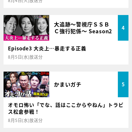
8月4日(火)放送分
大追跡～警視庁ＳＳＢ
4
Ｃ強行犯係～ Season2
Episode3 大炎上…暴走する正義
8月5日(水)放送分
かまいガチ
5
オモロ怖い「でな、話はここからやねん」トラビ
ス松倉参戦！
8月5日(水)放送分