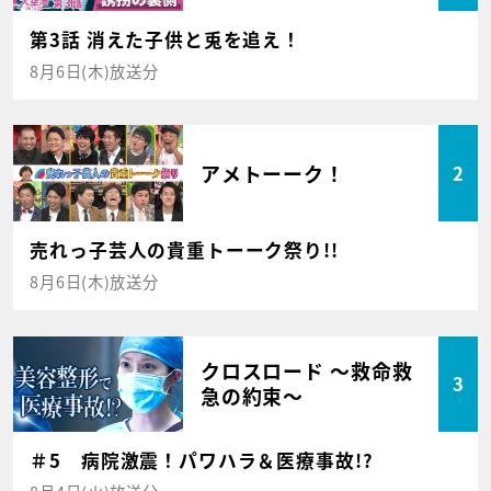
第3話 消えた子供と兎を追え！
8月6日(木)放送分
アメトーーク！
2
売れっ子芸人の貴重トーーク祭り!!
8月6日(木)放送分
クロスロード ～救命救
3
急の約束～
＃5 病院激震！パワハラ＆医療事故!?