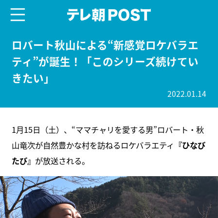
menu
テレ朝POST
ロバート秋山による“新感覚ロケバラエ
ティ”が誕生！「このシリーズ続けてい
きたい」
2022.01.14
1月15日（土）、“ママチャリを愛する男”ロバート・秋
山竜次が自然豊かな村を訪ねるロケバラエティ
『ひなび
たび』
が放送される。