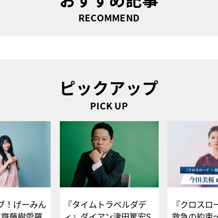
RECOMMEND
ピックアップ
PICK UP
ブ！げーみん
『タイムトラベルダデ
『クロスロー
E齋藤樹愛羅
ィ』ダイアン津田篤宏S
救急の約束