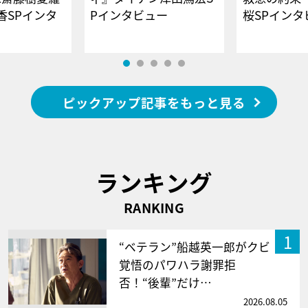
香SPインタ
Pインタビュー
桜SPイ
ピックアップ記事をもっと見る
ランキング
RANKING
1
“ベテラン”船越英一郎がクビ
覚悟のパワハラ謝罪拒
否！“後輩”だけ…
2026.08.05