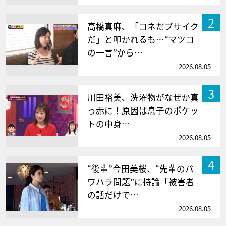
2
高橋真麻、「コネだブサイク
だ」と叩かれるも…“マツコ
の一言”から…
2026.08.05
3
川田裕美、洗濯物がなぜか真
っ赤に！原因は息子のポケッ
トの中身…
2026.08.05
4
“後輩”今田美桜、“先輩のパ
ワハラ問題”に持論「被害者
の話だけで…
2026.08.05