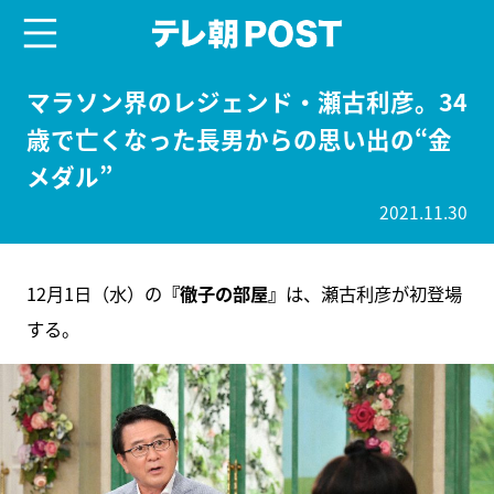
menu
テレ朝POST
マラソン界のレジェンド・瀬古利彦。34
歳で亡くなった長男からの思い出の“金
メダル”
2021.11.30
12月1日（水）の
『徹子の部屋』
は、瀬古利彦が初登場
する。