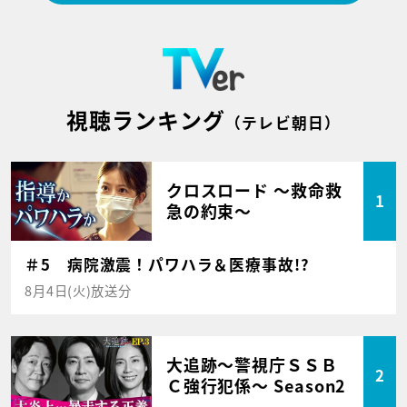
視聴ランキング
（テレビ朝日）
クロスロード ～救命救
1
急の約束～
＃5 病院激震！パワハラ＆医療事故!?
8月4日(火)放送分
大追跡～警視庁ＳＳＢ
2
Ｃ強行犯係～ Season2