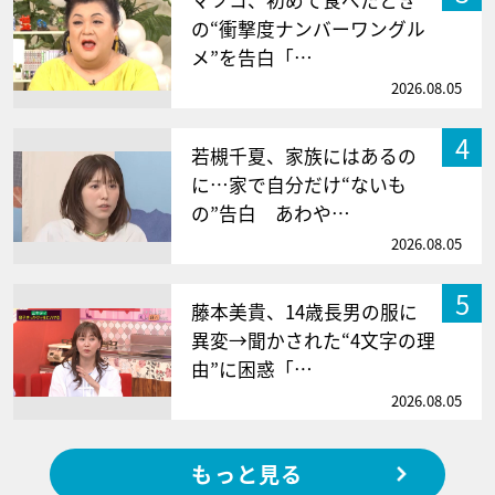
マツコ、初めて食べたとき
の“衝撃度ナンバーワングル
メ”を告白「…
2026.08.05
4
若槻千夏、家族にはあるの
に…家で自分だけ“ないも
の”告白 あわや…
2026.08.05
5
藤本美貴、14歳長男の服に
異変→聞かされた“4文字の理
由”に困惑「…
2026.08.05
もっと見る