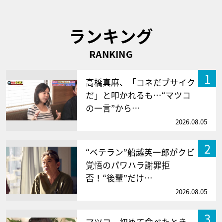
ランキング
RANKING
1
高橋真麻、「コネだブサイク
だ」と叩かれるも…“マツコ
の一言”から…
2026.08.05
2
“ベテラン”船越英一郎がクビ
覚悟のパワハラ謝罪拒
否！“後輩”だけ…
2026.08.05
3