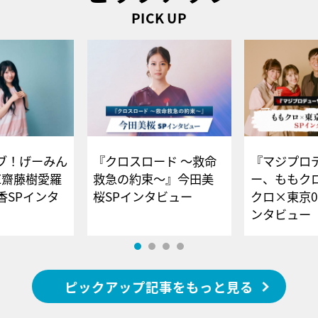
PICK UP
ブ！げーみん
『クロスロード ～救命
『マジプロ
E齋藤樹愛羅
救急の約束～』今田美
ー、ももク
香SPインタ
桜SPインタビュー
クロ×東京0
ンタビュー
ピックアップ記事をもっと見る