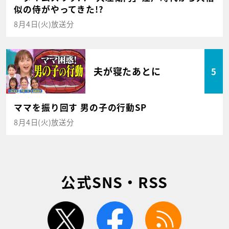
似の侍がやってきた!?
8月4日(火)放送分
夫が寝たあとに
5
ママを振り回す 男の子の行動SP
8月4日(火)放送分
公式SNS・RSS
twitter
facebook
rss