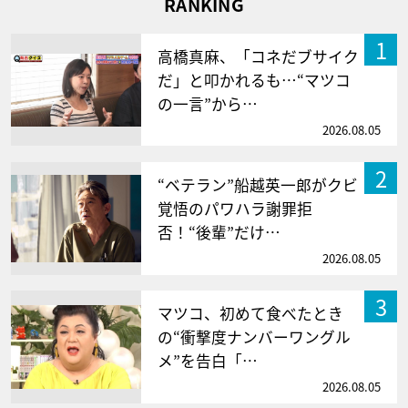
RANKING
1
高橋真麻、「コネだブサイク
だ」と叩かれるも…“マツコ
の一言”から…
2026.08.05
2
“ベテラン”船越英一郎がクビ
覚悟のパワハラ謝罪拒
否！“後輩”だけ…
2026.08.05
3
マツコ、初めて食べたとき
の“衝撃度ナンバーワングル
メ”を告白「…
2026.08.05