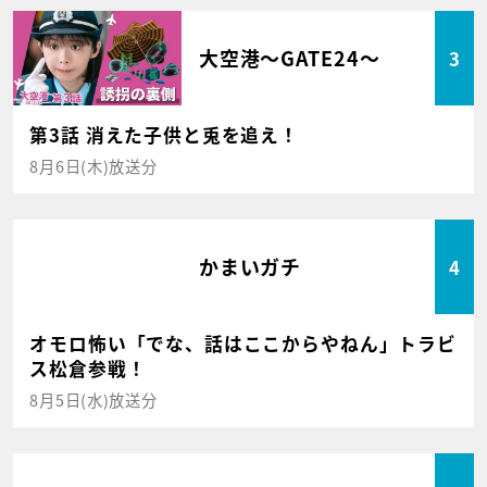
大空港～GATE24～
3
第3話 消えた子供と兎を追え！
8月6日(木)放送分
かまいガチ
4
オモロ怖い「でな、話はここからやねん」トラビ
ス松倉参戦！
8月5日(水)放送分