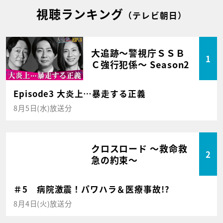
視聴ランキング
（テレビ朝日）
大追跡～警視庁ＳＳＢ
1
Ｃ強行犯係～ Season2
Episode3 大炎上…暴走する正義
8月5日(水)放送分
クロスロード ～救命救
2
急の約束～
＃5 病院激震！パワハラ＆医療事故!?
8月4日(火)放送分