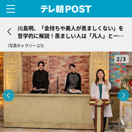
menu
テレ朝POST
川島明、「金持ちや美人が羨ましくない」を
哲学的に解説！羨ましい人は「凡人」と一刀
両断
（写真ギャラリー 2/3）
2/3