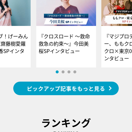
ブ！げーみん
『クロスロード ～救命
『マジプロ
E齋藤樹愛羅
救急の約束～』今田美
ー、ももク
香SPインタ
桜SPインタビュー
クロ×東京0
ンタビュー
ピックアップ記事をもっと見る
ランキング