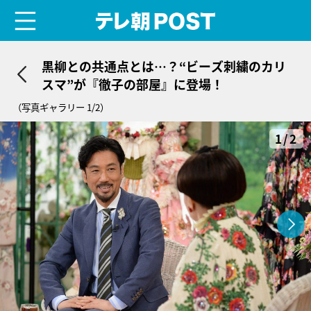
menu
テレ朝POST
黒柳との共通点とは…？“ビーズ刺繍のカリ
スマ”が『徹子の部屋』に登場！
（写真ギャラリー 1/2）
1/2