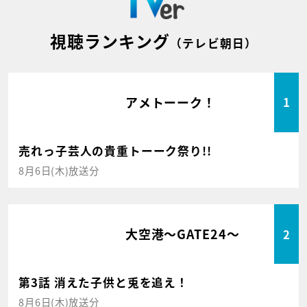
視聴ランキング
（テレビ朝日）
アメトーーク！
1
売れっ子芸人の貴重トーーク祭り!!
8月6日(木)放送分
大空港～GATE24～
2
第3話 消えた子供と兎を追え！
8月6日(木)放送分