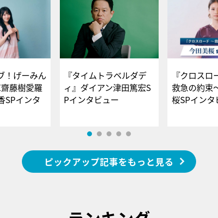
ブ！げーみん
『タイムトラベルダデ
『クロスロー
E齋藤樹愛羅
ィ』ダイアン津田篤宏S
救急の約束
香SPインタ
Pインタビュー
桜SPイ
ピックアップ記事をもっと見る
ランキング