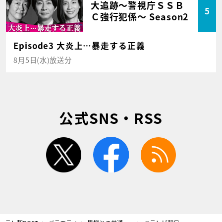
大追跡～警視庁ＳＳＢ
5
Ｃ強行犯係～ Season2
Episode3 大炎上…暴走する正義
8月5日(水)放送分
公式SNS・RSS
twitter
facebook
rss