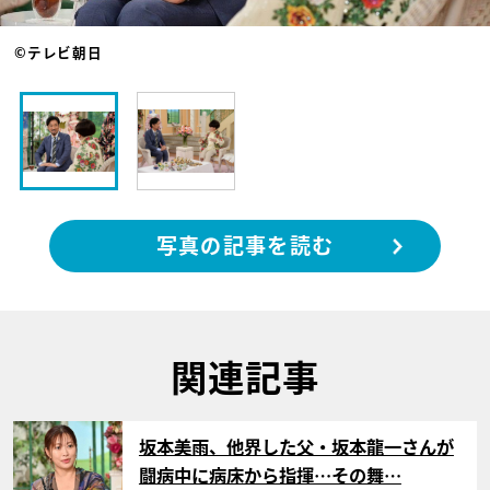
©テレビ朝日
写真の記事を読む
関連記事
サムネイル
坂本美雨、他界した父・坂本龍一さんが
闘病中に病床から指揮…その舞…