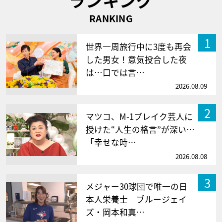
RANKING
1
世界一周旅行中に3度も再会
した男女！意気投合した夜
は…口では言…
2026.08.09
2
マツコ、M-1ブレイク芸人に
授けた“人生の格言”が深い…
「幸せな時…
2026.08.08
3
メジャー30球団で唯一の日
本人栄養士 ブルージェイ
ズ・岡本和真…