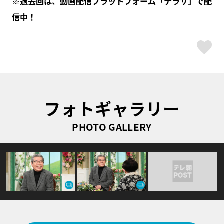
※過去回は、動画配信プラットフォーム
「テラサ」で配
信中
！
ス
フォトギャラリー
PHOTO GALLERY