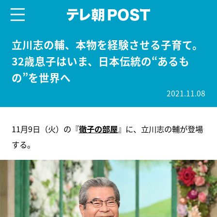
menu
テレ朝POST
立川志の輔、本物を経験させる子育て。
32歳息子はいま、日本伝統の“あるも
の”を世界へ
2021.11.08
11月9日（火）の『
徹子の部屋
』に、立川志の輔が登場
する。