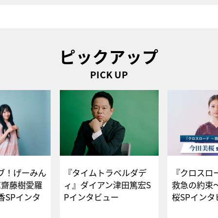
ピックアップ
PICK UP
ブ！げーみん
『タイムトラベルダデ
『クロスロー
E齋藤樹愛羅
ィ』ダイアン津田篤宏S
救急の約束
香SPインタ
Pインタビュー
桜SPイ