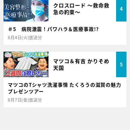
クロスロード ～救命救
4
急の約束～
＃5 病院激震！パワハラ＆医療事故!?
8月4日(火)放送分
マツコ＆有吉 かりそめ
5
天国
マツコのTシャツ洗濯事情 たくろうの滋賀の魅力
プレゼンツアー
8月7日(金)放送分