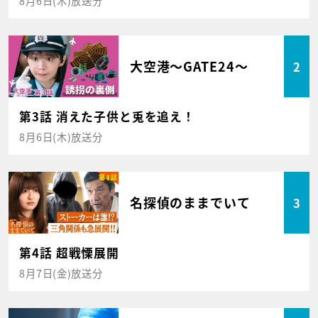
8月6日(木)放送分
大空港～GATE24～
2
第3話 消えた子供と兎を追え！
8月6日(木)放送分
名探偵のままでいて
3
第4話 超戦慄展開
8月7日(金)放送分