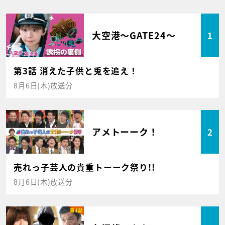
大空港～GATE24～
1
第3話 消えた子供と兎を追え！
8月6日(木)放送分
アメトーーク！
2
売れっ子芸人の貴重トーーク祭り!!
8月6日(木)放送分