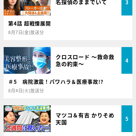
名探偵のままでいて
3
第4話 超戦慄展開
8月7日(金)放送分
クロスロード ～救命救
4
急の約束～
＃5 病院激震！パワハラ＆医療事故!?
8月4日(火)放送分
マツコ＆有吉 かりそめ
5
天国