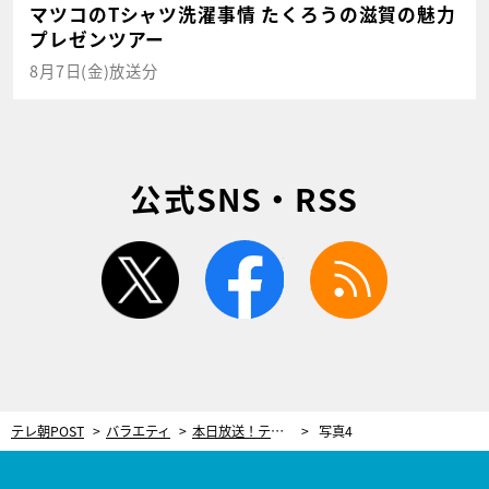
マツコのTシャツ洗濯事情 たくろうの滋賀の魅力
プレゼンツアー
8月7日(金)放送分
公式SNS・RSS
twitter
facebook
rss
テレ朝POST
バラエティ
本日放送！テレ朝MC芸人“夢の共演”SP かまいたち山内、ひっくり返るほど驚いたサンド富澤の行動を暴露
写真4