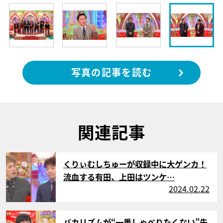
写真の記事を読む
関連記事
サムネイル
くりぃむしちゅーが収録中に大ゲンカ！
流血する有田、上田はツンケ…
2024.02.22
サムネイル
バカリズムが“一番しゃべりたくない”先