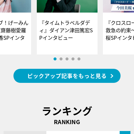
ブ！げーみん
『タイムトラベルダデ
『クロスロー
E齋藤樹愛羅
ィ』ダイアン津田篤宏S
救急の約束
香SPインタ
Pインタビュー
桜SPイ
ピックアップ記事をもっと見る
ランキング
RANKING