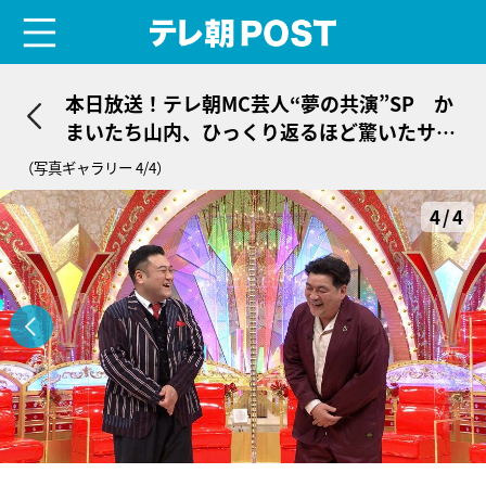
menu
テレ朝POST
本日放送！テレ朝MC芸人“夢の共演”SP か
まいたち山内、ひっくり返るほど驚いたサン
ド富澤の行動を暴露
（写真ギャラリー 4/4）
4/4