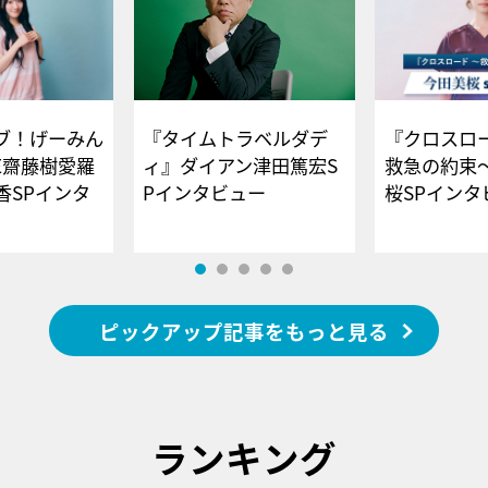
ブ！げーみん
『タイムトラベルダデ
『クロスロー
E齋藤樹愛羅
ィ』ダイアン津田篤宏S
救急の約束
香SPインタ
Pインタビュー
桜SPイ
ピックアップ記事をもっと見る
ランキング