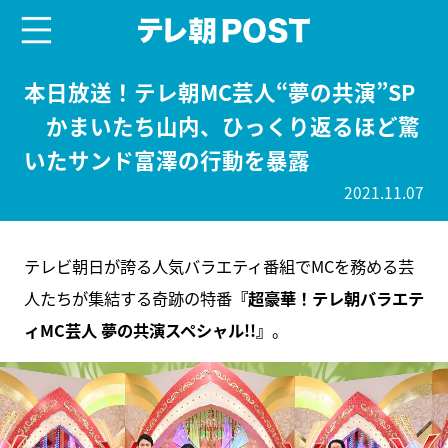
menu
テレ朝POST
本日放送！テレ朝MC芸人“夢の共演”SP
かまいたち山内、ひっくり返るほど驚
いたサンド富澤の行動を暴露
2021.11.07
テレビ朝日が誇る人気バラエティ番組でMCを務める芸
人たちが集結する奇跡の特番
『超豪華！テレ朝バラエテ
ィMC芸人 夢の共演スペシャル!!』
。