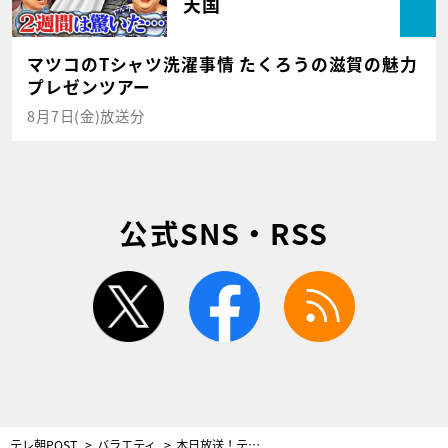
天国
マツコのTシャツ洗濯事情 たくろうの滋賀の魅力
プレゼンツアー
8月7日(金)放送分
公式SNS・RSS
twitter
facebook
rss
テレ朝POST
バラエティ
本日放送！テレ朝MC芸人“夢の共演”SP かまいたち山内、ひっくり返るほど驚いたサンド富澤の行動を暴露