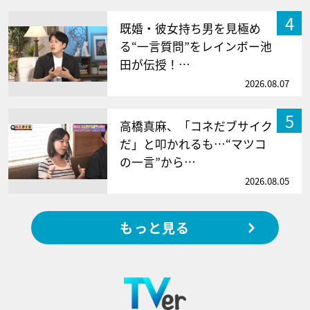
4
既婚・彼女持ち男を見極め
る“一言質問”をレインボー池
田が伝授！…
2026.08.07
5
高橋真麻、「コネだブサイク
だ」と叩かれるも…“マツコ
の一言”から…
2026.08.05
もっと見る