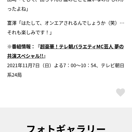
ったよね」
富澤「はたして、オンエアされるんでしょうか（笑）…
それも楽しみです！」
※番組情報：『
超豪華！テレ朝バラエティMC芸人 夢の
共演スペシャル!!
』
2021年11月7日（日）よる7：00～10：54、テレビ朝日
系24局
ス
フォトギャラリー