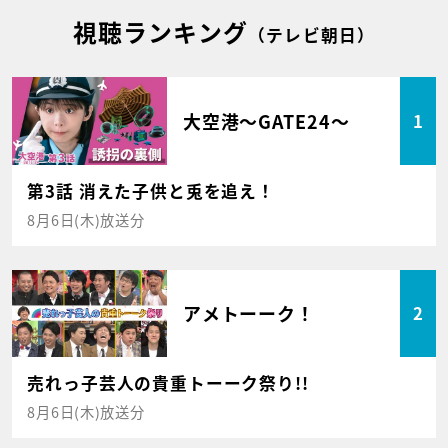
視聴ランキング
（テレビ朝日）
大空港～GATE24～
1
第3話 消えた子供と兎を追え！
8月6日(木)放送分
アメトーーク！
2
売れっ子芸人の貴重トーーク祭り!!
8月6日(木)放送分