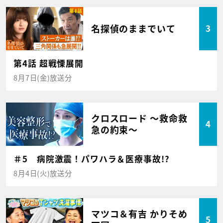
名探偵のままでいて
3
第4話 超戦慄展開
8月7日(金)放送分
クロスロード ～救命救
4
急の約束～
＃5 病院激震！パワハラ＆医療事故!?
8月4日(火)放送分
マツコ＆有吉 かりそめ
5