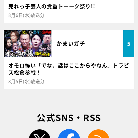
売れっ子芸人の貴重トーーク祭り!!
8月6日(木)放送分
かまいガチ
5
オモロ怖い「でな、話はここからやねん」トラビ
ス松倉参戦！
8月5日(水)放送分
公式SNS・RSS
twitter
facebook
rss