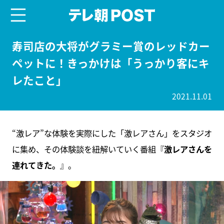
menu
テレ朝POST
寿司店の大将がグラミー賞のレッドカー
ペットに！きっかけは「うっかり客にキ
レたこと」
2021.11.01
“激レア”な体験を実際にした「激レアさん」をスタジオ
に集め、その体験談を紐解いていく番組『
激レアさんを
連れてきた。
』。