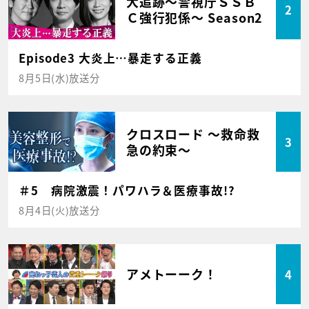
大追跡～警視庁ＳＳＢ
2
Ｃ強行犯係～ Season2
Episode3 大炎上…暴走する正義
8月5日(水)放送分
クロスロード ～救命救
3
急の約束～
＃5 病院激震！パワハラ＆医療事故!?
8月4日(火)放送分
アメトーーク！
4