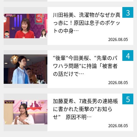
3
川田裕美、洗濯物がなぜか真
っ赤に！原因は息子のポケッ
トの中身…
2026.08.05
4
“後輩”今田美桜、“先輩のパ
ワハラ問題”に持論「被害者
の話だけで…
2026.08.05
5
加藤夏希、7歳長男の連絡帳
に書かれた衝撃の“お知ら
せ” 原因不明…
2026.08.05