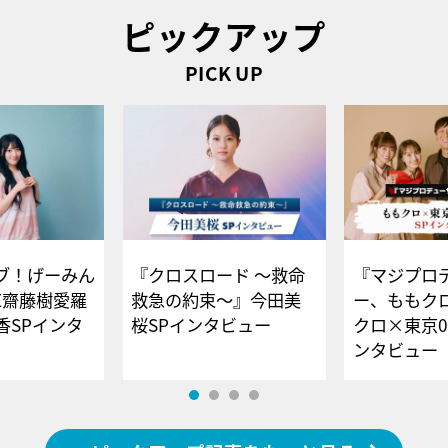
ピックアップ
PICK UP
ブ！げーみん
『クロスロード ～救命
『マジプロ
E齋藤樹愛羅
救急の約束～』今田美
ー、ももク
香SPインタ
桜SPインタビュー
クロ×東京0
ンタビュー