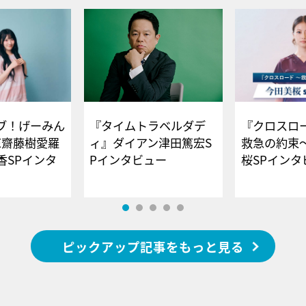
ブ！げーみん
『タイムトラベルダデ
『クロスロー
E齋藤樹愛羅
ィ』ダイアン津田篤宏S
救急の約束
香SPインタ
Pインタビュー
桜SPイ
ピックアップ記事をもっと見る