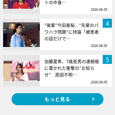
トの中身…
2026.08.05
4
“後輩”今田美桜、“先輩のパ
ワハラ問題”に持論「被害者
の話だけで…
2026.08.05
5
加藤夏希、7歳長男の連絡帳
に書かれた衝撃の“お知ら
せ” 原因不明…
2026.08.05
もっと見る