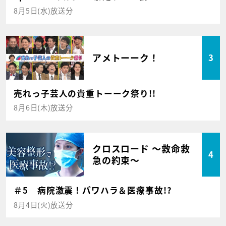
8月5日(水)放送分
アメトーーク！
3
売れっ子芸人の貴重トーーク祭り!!
8月6日(木)放送分
クロスロード ～救命救
4
急の約束～
＃5 病院激震！パワハラ＆医療事故!?
8月4日(火)放送分