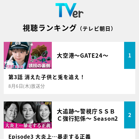
視聴ランキング
（テレビ朝日）
大空港～GATE24～
1
第3話 消えた子供と兎を追え！
8月6日(木)放送分
大追跡～警視庁ＳＳＢ
2
Ｃ強行犯係～ Season2
Episode3 大炎上…暴走する正義