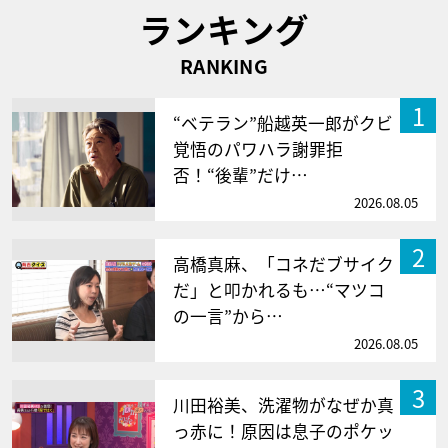
ランキング
RANKING
1
“ベテラン”船越英一郎がクビ
覚悟のパワハラ謝罪拒
否！“後輩”だけ…
2026.08.05
2
高橋真麻、「コネだブサイク
だ」と叩かれるも…“マツコ
の一言”から…
2026.08.05
3
川田裕美、洗濯物がなぜか真
っ赤に！原因は息子のポケッ