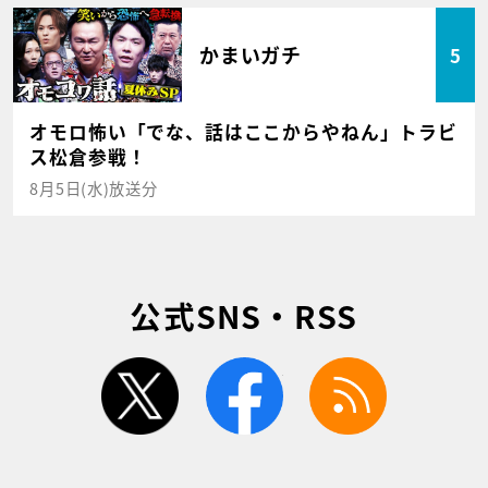
かまいガチ
5
オモロ怖い「でな、話はここからやねん」トラビ
ス松倉参戦！
8月5日(水)放送分
公式SNS・RSS
twitter
facebook
rss