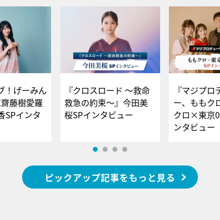
ブ！げーみん
『クロスロード ～救命
『マジプロ
E齋藤樹愛羅
救急の約束～』今田美
ー、ももク
香SPインタ
桜SPインタビュー
クロ×東京0
ンタビュー
ピックアップ記事をもっと見る