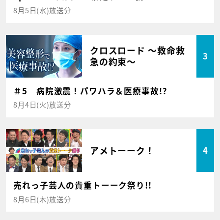
8月5日(水)放送分
クロスロード ～救命救
3
急の約束～
＃5 病院激震！パワハラ＆医療事故!?
8月4日(火)放送分
アメトーーク！
4
売れっ子芸人の貴重トーーク祭り!!
8月6日(木)放送分