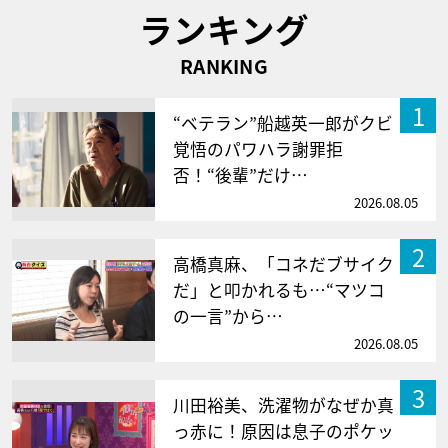
ランキング
RANKING
1
“ベテラン”船越英一郎がクビ
覚悟のパワハラ謝罪拒
否！“後輩”だけ…
2026.08.05
2
高橋真麻、「コネだブサイク
だ」と叩かれるも…“マツコ
の一言”から…
2026.08.05
3
川田裕美、洗濯物がなぜか真
っ赤に！原因は息子のポケッ