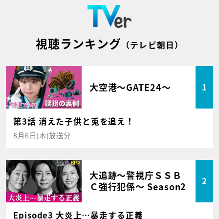
視聴ランキング
（テレビ朝日）
大空港～GATE24～
1
第3話 消えた子供と兎を追え！
8月6日(木)放送分
大追跡～警視庁ＳＳＢ
2
Ｃ強行犯係～ Season2
Episode3 大炎上…暴走する正義