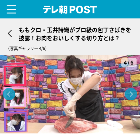
menu
テレ朝POST
ももクロ・玉井詩織がプロ級の包丁さばきを
披露！お肉をおいしくする切り方とは？
（写真ギャラリー 4/6）
4/6