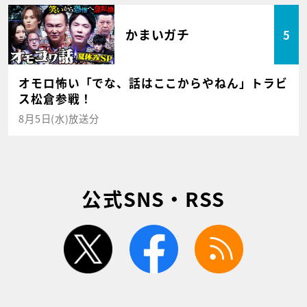
かまいガチ
5
オモロ怖い「でな、話はここからやねん」トラビ
ス松倉参戦！
8月5日(水)放送分
公式SNS・RSS
twitter
facebook
rss