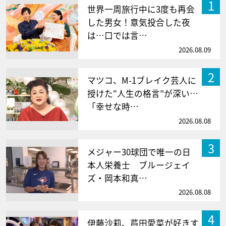
1
世界一周旅行中に3度も再会
した男女！意気投合した夜
は…口では言…
2026.08.09
2
マツコ、M-1ブレイク芸人に
授けた“人生の格言”が深い…
「幸せな時…
2026.08.08
3
メジャー30球団で唯一の日
本人栄養士 ブルージェイ
ズ・岡本和真…
2026.08.08
4
伊藤沙莉、芦田愛菜が好きす