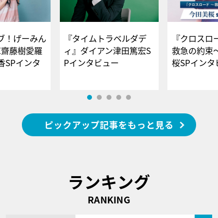
ブ！げーみん
『タイムトラベルダデ
『クロスロー
E齋藤樹愛羅
ィ』ダイアン津田篤宏S
救急の約束
香SPインタ
Pインタビュー
桜SPイ
ピックアップ記事をもっと見る
ランキング
RANKING