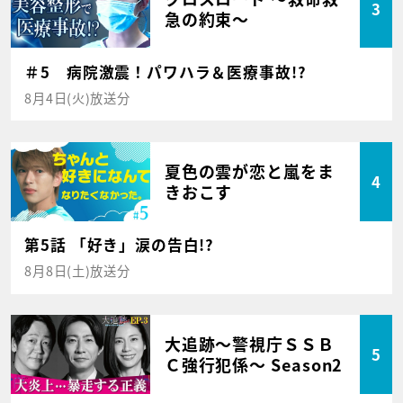
3
急の約束～
＃5 病院激震！パワハラ＆医療事故!?
8月4日(火)放送分
夏色の雲が恋と嵐をま
4
きおこす
第5話 「好き」涙の告白!?
8月8日(土)放送分
大追跡～警視庁ＳＳＢ
5
Ｃ強行犯係～ Season2