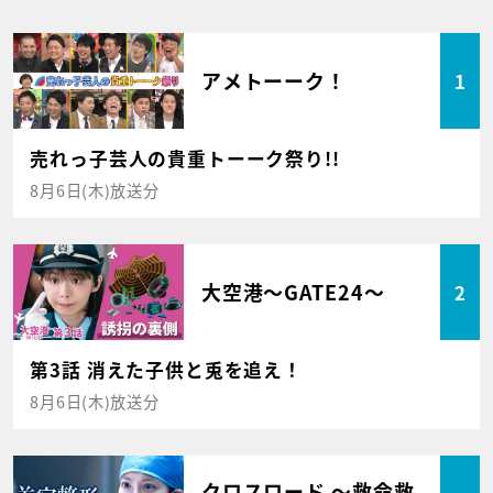
アメトーーク！
1
売れっ子芸人の貴重トーーク祭り!!
8月6日(木)放送分
大空港～GATE24～
2
第3話 消えた子供と兎を追え！
8月6日(木)放送分
クロスロード ～救命救