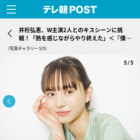
menu
テレ朝POST
井桁弘恵、W主演2人とのキスシーンに挑
戦！「熱を感じながらやり終えた」＜『僕ら
が殺した、最愛のキミ』リレーインタビュー
（写真ギャラリー 5/5）
＞
5/5