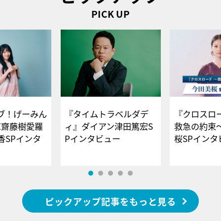
PICK UP
ブ！げーみん
『タイムトラベルダデ
『クロスロー
E齋藤樹愛羅
ィ』ダイアン津田篤宏S
救急の約束
香SPインタ
Pインタビュー
桜SPイ
ピックアップ記事をもっと見る