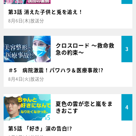
第3話 消えた子供と兎を追え！
8月6日(木)放送分
クロスロード ～救命救
3
急の約束～
＃5 病院激震！パワハラ＆医療事故!?
8月4日(火)放送分
夏色の雲が恋と嵐をま
4
きおこす
第5話 「好き」涙の告白!?