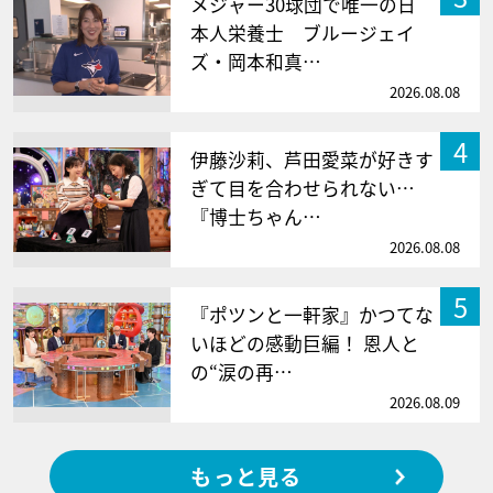
メジャー30球団で唯一の日
本人栄養士 ブルージェイ
ズ・岡本和真…
2026.08.08
4
伊藤沙莉、芦田愛菜が好きす
ぎて目を合わせられない…
『博士ちゃん…
2026.08.08
5
『ポツンと一軒家』かつてな
いほどの感動巨編！ 恩人と
の“涙の再…
2026.08.09
もっと見る