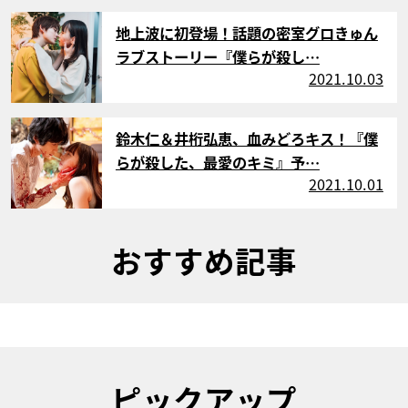
サムネイル
地上波に初登場！話題の密室グロきゅん
ラブストーリー『僕らが殺し…
2021.10.03
サムネイル
鈴木仁＆井桁弘恵、血みどろキス！『僕
らが殺した、最愛のキミ』予…
2021.10.01
おすすめ記事
ピックアップ