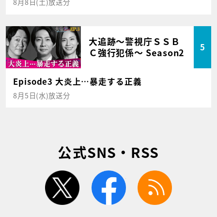
8月8日(土)放送分
大追跡～警視庁ＳＳＢ
5
Ｃ強行犯係～ Season2
Episode3 大炎上…暴走する正義
8月5日(水)放送分
公式SNS・RSS
twitter
facebook
rss