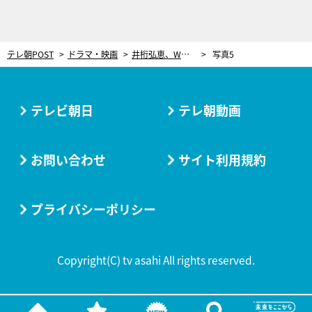
テレ朝POST
ドラマ・映画
井桁弘恵、W主演2人とのキスシーンに挑戦！「熱を感じながらやり終えた」＜『僕らが殺した、最愛のキミ』リレーインタビュー＞
写真5
テレビ朝日
テレ朝動画
お問い合わせ
サイト利用規約
プライバシーポリシー
Copyright(C) tv asahi All rights reserved.