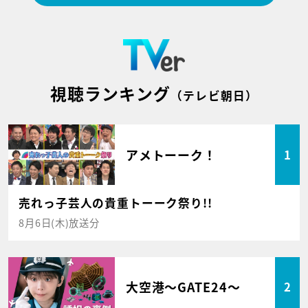
視聴ランキング
（テレビ朝日）
アメトーーク！
1
売れっ子芸人の貴重トーーク祭り!!
8月6日(木)放送分
大空港～GATE24～
2