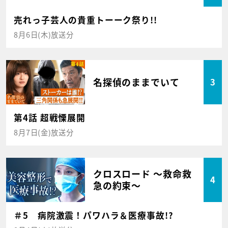
売れっ子芸人の貴重トーーク祭り!!
8月6日(木)放送分
名探偵のままでいて
3
第4話 超戦慄展開
8月7日(金)放送分
クロスロード ～救命救
4
急の約束～
＃5 病院激震！パワハラ＆医療事故!?