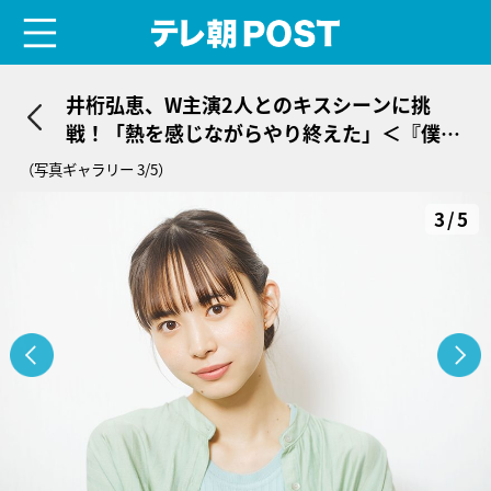
menu
テレ朝POST
井桁弘恵、W主演2人とのキスシーンに挑
戦！「熱を感じながらやり終えた」＜『僕ら
が殺した、最愛のキミ』リレーインタビュー
（写真ギャラリー 3/5）
＞
3/5