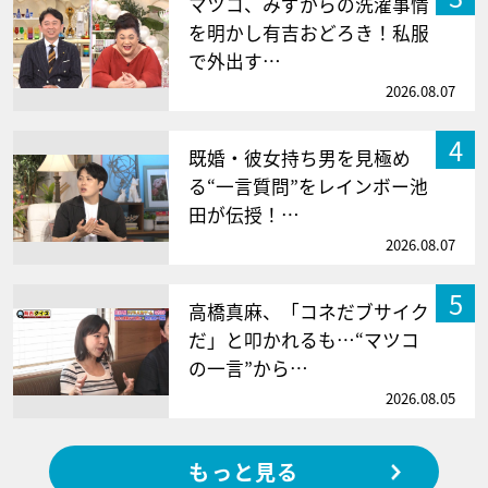
マツコ、みずからの洗濯事情
を明かし有吉おどろき！私服
で外出す…
2026.08.07
4
既婚・彼女持ち男を見極め
る“一言質問”をレインボー池
田が伝授！…
2026.08.07
5
高橋真麻、「コネだブサイク
だ」と叩かれるも…“マツコ
の一言”から…
2026.08.05
もっと見る