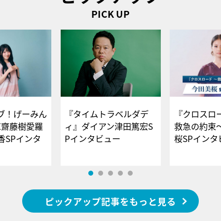
PICK UP
ブ！げーみん
『タイムトラベルダデ
『クロスロー
E齋藤樹愛羅
ィ』ダイアン津田篤宏S
救急の約束
香SPインタ
Pインタビュー
桜SPイ
ピックアップ記事をもっと見る