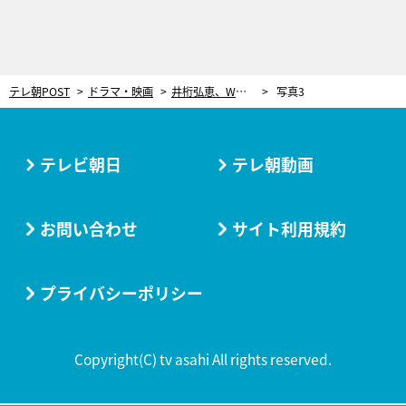
テレ朝POST
ドラマ・映画
井桁弘恵、W主演2人とのキスシーンに挑戦！「熱を感じながらやり終えた」＜『僕らが殺した、最愛のキミ』リレーインタビュー＞
写真3
テレビ朝日
テレ朝動画
お問い合わせ
サイト利用規約
プライバシーポリシー
Copyright(C) tv asahi All rights reserved.