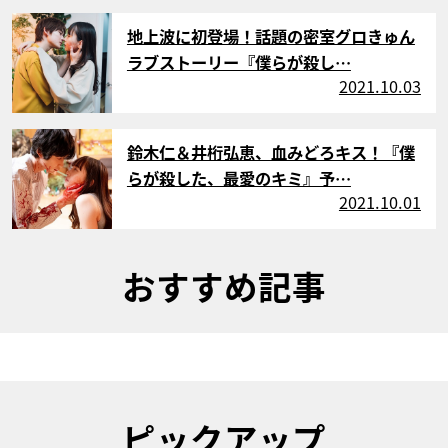
サムネイル
地上波に初登場！話題の密室グロきゅん
ラブストーリー『僕らが殺し…
2021.10.03
サムネイル
鈴木仁＆井桁弘恵、血みどろキス！『僕
らが殺した、最愛のキミ』予…
2021.10.01
おすすめ記事
ピックアップ