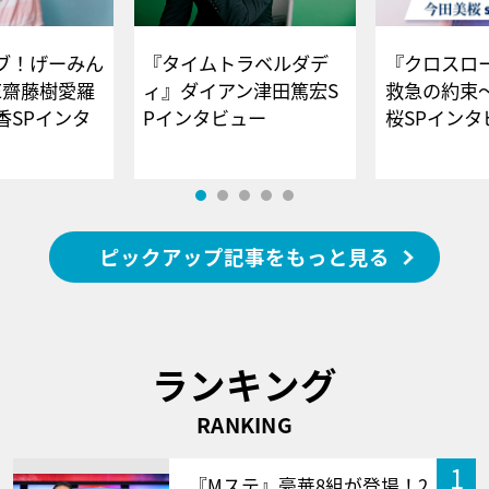
ブ！げーみん
『タイムトラベルダデ
『クロスロー
E齋藤樹愛羅
ィ』ダイアン津田篤宏S
救急の約束
香SPインタ
Pインタビュー
桜SPイ
ピックアップ記事をもっと見る
ランキング
RANKING
1
『Mステ』豪華8組が登場！2