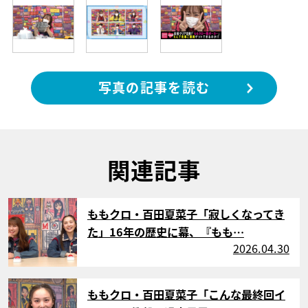
写真の記事を読む
関連記事
サムネイル
ももクロ・百田夏菜子「寂しくなってき
た」16年の歴史に幕、『もも…
2026.04.30
サムネイル
ももクロ・百田夏菜子「こんな最終回イ