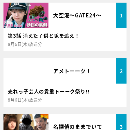
大空港～GATE24～
1
第3話 消えた子供と兎を追え！
8月6日(木)放送分
アメトーーク！
2
売れっ子芸人の貴重トーーク祭り!!
8月6日(木)放送分
名探偵のままでいて
3