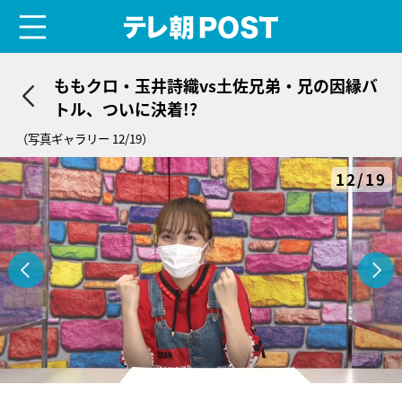
menu
テレ朝POST
ももクロ・玉井詩織vs土佐兄弟・兄の因縁バ
トル、ついに決着!?
（写真ギャラリー 12/19）
12/19