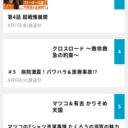
第4話 超戦慄展開
8月7日(金)放送分
クロスロード ～救命救
4
急の約束～
＃5 病院激震！パワハラ＆医療事故!?
8月4日(火)放送分
マツコ＆有吉 かりそめ
5
天国
マツコのTシャツ洗濯事情 たくろうの滋賀の魅力