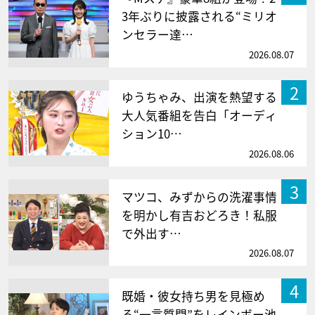
3年ぶりに披露される“ミリオ
ンセラー達…
2026.08.07
2
ゆうちゃみ、出演を熱望する
大人気番組を告白「オーディ
ション10…
2026.08.06
3
マツコ、みずからの洗濯事情
を明かし有吉おどろき！私服
で外出す…
2026.08.07
4
既婚・彼女持ち男を見極め
る“一言質問”をレインボー池