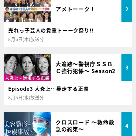
アメトーーク！
2
売れっ子芸人の貴重トーーク祭り!!
8月6日(木)放送分
大追跡～警視庁ＳＳＢ
3
Ｃ強行犯係～ Season2
Episode3 大炎上…暴走する正義
8月5日(水)放送分
クロスロード ～救命救
4
急の約束～