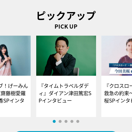
ピックアップ
PICK UP
ブ！げーみん
『タイムトラベルダデ
『クロスロー
E齋藤樹愛羅
ィ』ダイアン津田篤宏S
救急の約束
香SPインタ
Pインタビュー
桜SPイ