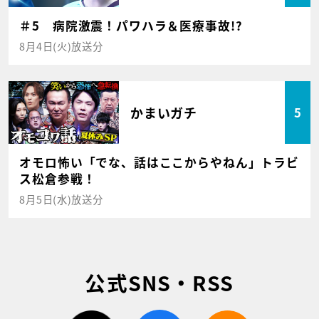
＃5 病院激震！パワハラ＆医療事故!?
8月4日(火)放送分
かまいガチ
5
オモロ怖い「でな、話はここからやねん」トラビ
ス松倉参戦！
8月5日(水)放送分
公式SNS・RSS
twitter
facebook
rss