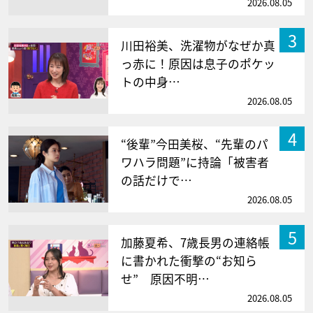
2026.08.05
3
川田裕美、洗濯物がなぜか真
っ赤に！原因は息子のポケッ
トの中身…
2026.08.05
4
“後輩”今田美桜、“先輩のパ
ワハラ問題”に持論「被害者
の話だけで…
2026.08.05
5
加藤夏希、7歳長男の連絡帳
に書かれた衝撃の“お知ら
せ” 原因不明…
2026.08.05