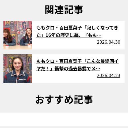
関連記事
サムネイル
ももクロ・百田夏菜子「寂しくなってき
た」16年の歴史に幕、『もも…
2026.04.30
サムネイル
ももクロ・百田夏菜子「こんな最終回イ
ヤだ！」衝撃の過去暴露でメ…
2026.04.23
おすすめ記事