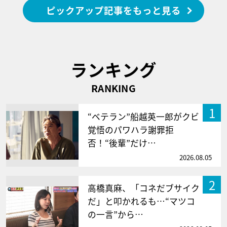
ピックアップ記事をもっと見る
ランキング
RANKING
1
“ベテラン”船越英一郎がクビ
覚悟のパワハラ謝罪拒
否！“後輩”だけ…
2026.08.05
2
高橋真麻、「コネだブサイク
だ」と叩かれるも…“マツコ
の一言”から…