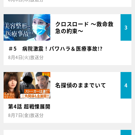
クロスロード ～救命救
3
急の約束～
＃5 病院激震！パワハラ＆医療事故!?
8月4日(火)放送分
名探偵のままでいて
4
第4話 超戦慄展開
8月7日(金)放送分