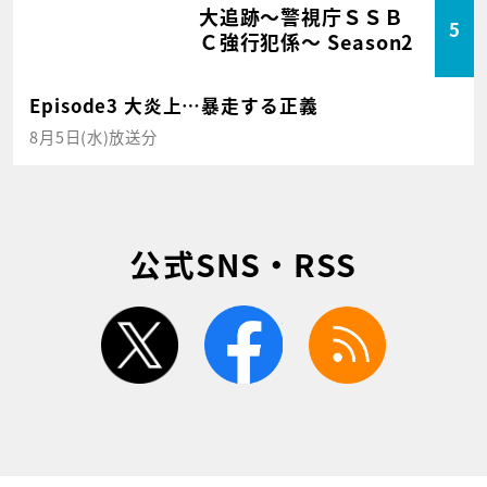
大追跡～警視庁ＳＳＢ
5
Ｃ強行犯係～ Season2
Episode3 大炎上…暴走する正義
8月5日(水)放送分
公式SNS・RSS
twitter
facebook
rss