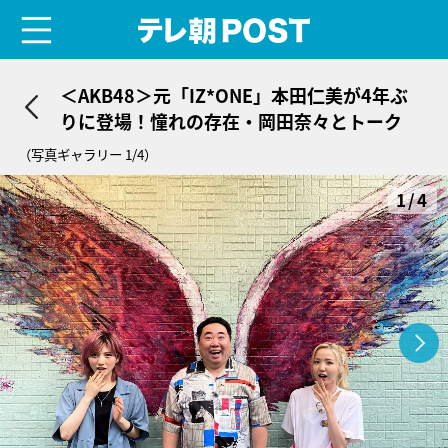
menu
テレ朝POST
＜AKB48＞元「IZ*ONE」本田仁美が4年ぶ
りに登場！憧れの存在・岡田奈々とトーク
（写真ギャラリー 1/4）
1/4