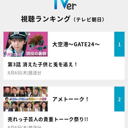
視聴ランキング
（テレビ朝日）
大空港～GATE24～
1
第3話 消えた子供と兎を追え！
8月6日(木)放送分
アメトーーク！
2
売れっ子芸人の貴重トーーク祭り!!
8月6日(木)放送分