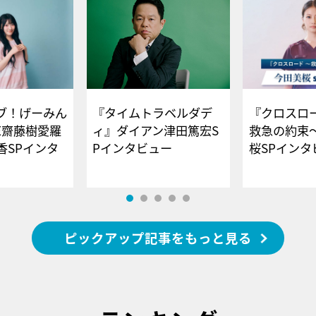
ブ！げーみん
『タイムトラベルダデ
『クロスロー
E齋藤樹愛羅
ィ』ダイアン津田篤宏S
救急の約束
香SPインタ
Pインタビュー
桜SPイ
ピックアップ記事をもっと見る