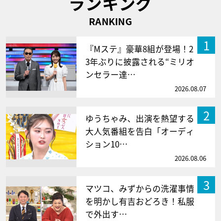
ランキング
RANKING
1
『Mステ』豪華8組が登場！2
3年ぶりに披露される“ミリオ
ンセラー達…
2026.08.07
2
ゆうちゃみ、出演を熱望する
大人気番組を告白「オーディ
ション10…
2026.08.06
3
マツコ、みずからの洗濯事情
を明かし有吉おどろき！私服
で外出す…